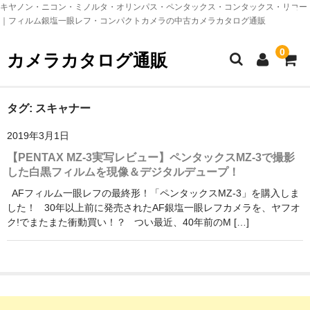
キヤノン・ニコン・ミノルタ・オリンパス・ペンタックス・コンタックス・リコー
｜フィルム銀塩一眼レフ・コンパクトカメラの中古カメラカタログ通販
0
カメラカタログ通販
TOPページ
タグ:
スキャナー
2019年3月1日
ニコン製品カタログ
【PENTAX MZ-3実写レビュー】ペンタックスMZ-3で撮影
nikon 銀塩一眼レフカメラ
した白黒フィルムを現像＆デジタルデュープ！
AFフィルム一眼レフの最終形！「ペンタックスMZ-3」を購入しま
nikon 銀塩コンパクトカメラ
した！ 30年以上前に発売されたAF銀塩一眼レフカメラを、ヤフオ
ク!でまたまた衝動買い！？ つい最近、40年前のM […]
nikon レンズ（フィルムカメラ）
nikon アクセサリー（フィルムカメラ）
キヤノン製品カタログ
canon 銀塩一眼レフカメラ