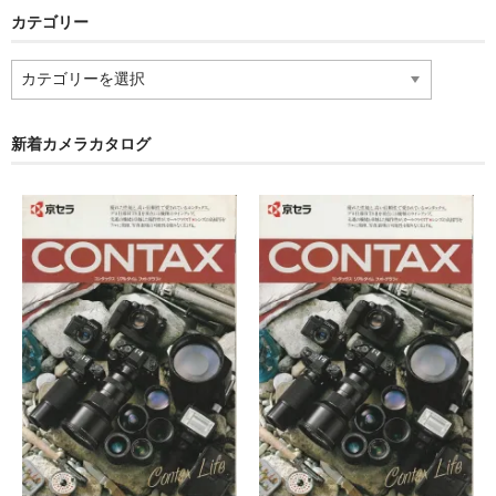
olympus アクセサリー（フィルムカメラ）
カテゴリー
ペンタックス製品カタログ
カ
テ
pentax 銀塩一眼レフカメラ
ゴ
リ
新着カメラカタログ
pentax 銀塩コンパクトカメラ
ー
pentax レンズ（フィルムカメラ）
pentax アクセサリー（フィルムカメラ）
コンタックス製品カタログ
contax 銀塩一眼レフカメラ
contax 銀塩コンパクトカメラ
contax レンズ（フィルムカメラ）
contax アクセサリー（フィルムカメラ）