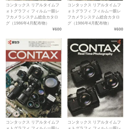
コンタックス リアルタイムフ
コンタックス リアルタイムフ
contax 価格表（フィルムカメラ）
ォトグラフィ フィルム一眼レ
ォトグラフィ フィルム一眼レ
フカメラシステム総合カタロ
フカメラシステム総合カタロ
リコー製品カタログ
グ（1986年4月配布物）
グ（1986年4月配布物）
¥600
¥600
ricoh 銀塩一眼レフカメラ
ブログ（お知らせ）
写真・カメラ・フィルム・現像・実写レビュー
カメラカタログ通販からのお知らせ
このサイトについて
送料について
サイトマップ
お問合せ
コンタックス リアルタイムフ
コンタックス リアルタイムフ
ォトグラフィ フィルム一眼レ
ォトグラフィ フィルム一眼レ