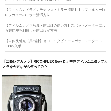
【フィルムカメラメンテナンス・ミラー清掃】中古フィルム一眼
レフカメラのミラー清掃方法
【フィルムカメラ写真・露出計の使い方】スポットメーターによ
る輝度差を利用した露出設定方法
【単体反射光式露出計】セコニックビュースポットメーターL-
438を入手！
【二眼レフカメラ】RICOHFLEX New Dia 中判フィルム二眼レフカ
メラを今更ながら使ってみた