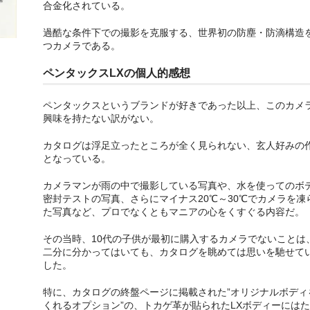
合金化されている。
過酷な条件下での撮影を克服する、世界初の防塵・防滴構造
つカメラである。
ペンタックスLXの個人的感想
ペンタックスというブランドが好きであった以上、このカメ
興味を持たない訳がない。
カタログは浮足立ったところが全く見られない、玄人好みの
となっている。
カメラマンが雨の中で撮影している写真や、水を使ってのボ
密封テストの写真、さらにマイナス20℃～30℃でカメラを凍
た写真など、プロでなくともマニアの心をくすぐる内容だ。
その当時、10代の子供が最初に購入するカメラでないことは
二分に分かってはいても、カタログを眺めては思いを馳せて
した。
特に、カタログの終盤ページに掲載された”オリジナルボディ
くれるオプション”の、トカゲ革が貼られたLXボディーには