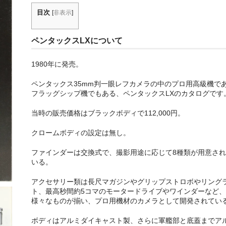
目次
[
非表示
]
ペンタックスLXについて
1980年に発売。
ペンタックス35mm判一眼レフカメラの中のプロ用高級機で
フラッグシップ機でもある、ペンタックスLXのカタログです
当時の販売価格はブラックボディで112,000円。
クロームボディの設定は無し。
ファインダーは交換式で、撮影用途に応じて8種類が用意され
いる。
アクセサリー類は長尺マガジンやグリップストロボやリング
ト、最高秒間約5コマのモータードライブやワインダーなど、
様々なものが揃い、プロ用機材のカメラとして開発されてい
ボディはアルミダイキャスト製、さらに軍艦部と底蓋までア