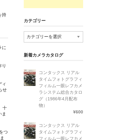
を持
カテゴリー
カ
テ
ゴ
ラに
リ
新着カメラカタログ
ー
作り
コンタックス リアル
タイムフォトグラフィ
ディ
フィルム一眼レフカメ
らせ
ラシステム総合カタロ
グ（1986年4月配布
物）
、十
¥600
いま
コンタックス リアル
タイムフォトグラフィ
をつ
たま
フィルム一眼レフカメ