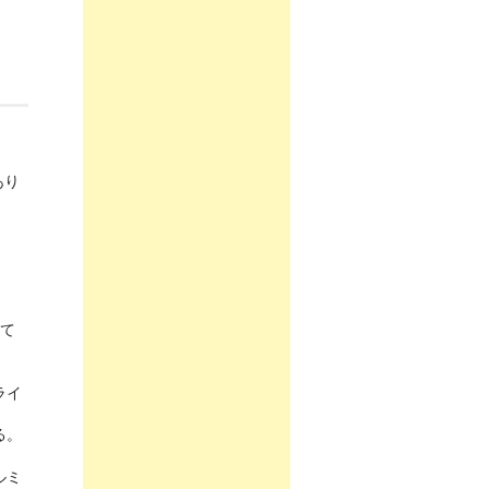
あり
。
て
ライ
る。
ルミ