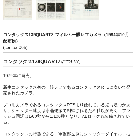
olympus アクセサリー（フィルムカメラ）
ペンタックス製品カタログ
pentax 銀塩一眼レフカメラ
コンタックス139QUARTZ フィルム一眼レフカメラ（1984年10月
配布物）
pentax 銀塩コンパクトカメラ
(contax-005)
pentax レンズ（フィルムカメラ）
コンタックス139QUARTZについて
pentax アクセサリー（フィルムカメラ）
1979年に発売。
コンタックス製品カタログ
新生コンタックス初の一眼レフであるコンタックスRTSに次いで発
売されたカメラ。
contax 銀塩一眼レフカメラ
プロ用カメラであるコンタックスRTSより優れている点も幾つかあ
contax 銀塩コンパクトカメラ
り、シャッター速度は水晶発振で制御されるため精度が高く、フラ
ッシュ同調は1/60秒から1/100秒となり、AEロックも装備されてい
contax レンズ（フィルムカメラ）
る。
contax アクセサリー（フィルムカメラ）
コンタックスの特徴である、軍艦部左側にシャッターダイヤル、右