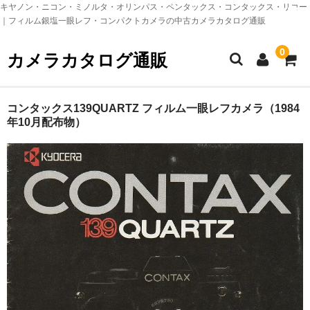
キヤノン・ニコン・ミノルタ・オリンパス・ペンタックス・コンタックス・リコー
｜フィルム銀塩一眼レフ・コンパクトカメラの中古カメラカタログ通販
0
カメラカタログ通販
TOPページ
コンタックス139QUARTZ フィルム一眼レフカメラ（1984
年10月配布物）
ニコン製品カタログ
nikon 銀塩一眼レフカメラ
nikon 銀塩コンパクトカメラ
nikon レンズ（フィルムカメラ）
nikon アクセサリー（フィルムカメラ）
キヤノン製品カタログ
canon 銀塩一眼レフカメラ