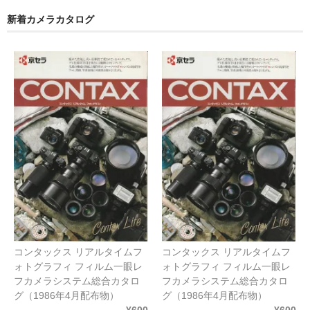
ゴ
リ
新着カメラカタログ
ー
コンタックス リアルタイムフ
コンタックス リアルタイムフ
ォトグラフィ フィルム一眼レ
ォトグラフィ フィルム一眼レ
フカメラシステム総合カタロ
フカメラシステム総合カタロ
グ（1986年4月配布物）
グ（1986年4月配布物）
¥600
¥600