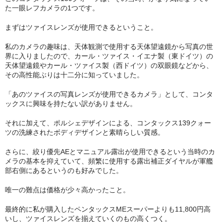
た一眼レフカメラの1つです。
まずはツァイスレンズが使用できるということ。
私のカメラの趣味は、天体観測で使用する天体望遠鏡から写真の世
界に入りましたので、カール・ツァイス・イエナ製（東ドイツ）の
天体望遠鏡やカール・ツァイス製（西ドイツ）の双眼鏡などから、
その高性能ぶりは十二分に知っていました。
「あのツァイスの写真レンズが使用できるカメラ」として、コンタ
ックスに興味を持たない訳がありません。
それに加えて、ポルシェデザインによる、コンタックス139クォー
ツの洗練されたボディデザインと素晴らしい質感。
さらに、絞り優先AEとマニュアル露出が使用できるという当時のカ
メラの基本を抑えていて、頻繁に使用する露出補正ダイヤルが軍艦
部右側にあるというのも好みでした。
唯一の難点は価格が少々高かったこと。
最終的に私が購入したペンタックスMEスーパーよりも11,800円高
いし、ツァイスレンズを揃えていくのもの高くつく。