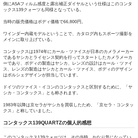
側にASAフィルム感度と露出補正ダイヤルという仕様はこのコンタ
contax 価格表（フィルムカメラ）
ックス139クォーツも同様となっている。
リコー製品カタログ
当時の販売価格はボディ価格で66,800円。
ワインダー内蔵モデルということで、カタログ内もスポーツ撮影を
ricoh 銀塩一眼レフカメラ
メインに取り上げている。
ブログ（お知らせ）
コンタックスは1974年にカール・ツァイスが日本のカメラメーカー
であるヤシカとライセンス契約を行ってスタートしたカメラメーカ
写真・カメラ・フィルム・現像・実写レビュー
ーであり、ボディの製造はヤシカ、レンズの設計はカール・ツァイ
ス、レンズの製造はヤシカとカール・ツァイス、ボディのデザイン
カメラカタログ通販からのお知らせ
はポルシェデザインが担当しています。
このサイトについて
ドイツのツァイス・イコンのコンタックスと区別するために、「ヤ
シカ・コンタックス」とも称されます。
送料について
1983年以降は京セラがヤシカを買収したため、「京セラ・コンタッ
クス」と称していました。
サイトマップ
コンタックス139QUARTZの個人的感想
お問合せ
このコンタックス139クォーツは、その当時、かなり気になってい