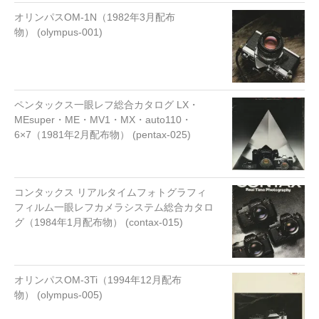
オリンパスOM-1N（1982年3月配布
物） (olympus-001)
ペンタックス一眼レフ総合カタログ LX・
MEsuper・ME・MV1・MX・auto110・
6×7（1981年2月配布物） (pentax-025)
コンタックス リアルタイムフォトグラフィ
フィルム一眼レフカメラシステム総合カタロ
グ（1984年1月配布物） (contax-015)
オリンパスOM-3Ti（1994年12月配布
物） (olympus-005)