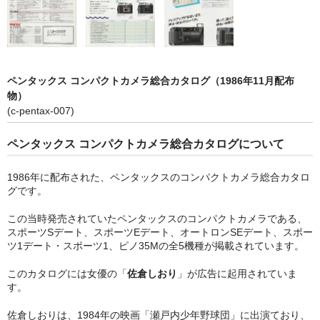
olympus アクセサリー（フィルムカメラ）
ペンタックス製品カタログ
pentax 銀塩一眼レフカメラ
ペンタックス コンパクトカメラ総合カタログ（1986年11月配布
物）
pentax 銀塩コンパクトカメラ
(c-pentax-007)
pentax レンズ（フィルムカメラ）
ペンタックス コンパクトカメラ総合カタログについて
pentax アクセサリー（フィルムカメラ）
1986年に配布された、ペンタックスのコンパクトカメラ総合カタロ
コンタックス製品カタログ
グです。
この当時発売されていたペンタックスのコンパクトカメラである、
contax 銀塩一眼レフカメラ
スポーツSデート、スポーツEデート、オートロンSEデート、スポー
ツ1デート・スポーツ1、ピノ35Mの全5機種が掲載されています。
contax 銀塩コンパクトカメラ
このカタログには女優の「
佐倉しおり
」が広告に起用されていま
contax レンズ（フィルムカメラ）
す。
contax アクセサリー（フィルムカメラ）
佐倉しおりは、1984年の映画「瀬戸内少年野球団」に出演ており、