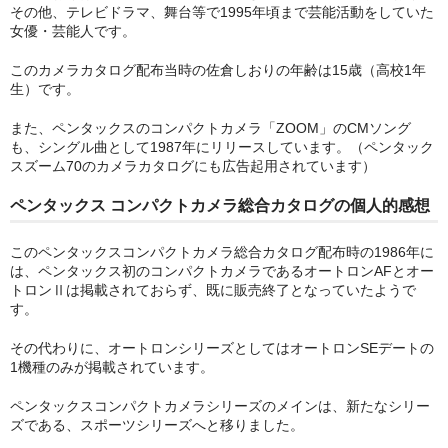
その他、テレビドラマ、舞台等で1995年頃まで芸能活動をしていた
contax 価格表（フィルムカメラ）
女優・芸能人です。
このカメラカタログ配布当時の佐倉しおりの年齢は15歳（高校1年
リコー製品カタログ
生）です。
ricoh 銀塩一眼レフカメラ
また、ペンタックスのコンパクトカメラ「ZOOM」のCMソング
も、シングル曲として1987年にリリースしています。（ペンタック
ブログ（お知らせ）
スズーム70のカメラカタログにも広告起用されています）
写真・カメラ・フィルム・現像・実写レビュー
ペンタックス コンパクトカメラ総合カタログの個人的感想
カメラカタログ通販からのお知らせ
このペンタックスコンパクトカメラ総合カタログ配布時の1986年に
は、ペンタックス初のコンパクトカメラであるオートロンAFとオー
このサイトについて
トロンⅡは掲載されておらず、既に販売終了となっていたようで
す。
送料について
その代わりに、オートロンシリーズとしてはオートロンSEデートの
サイトマップ
1機種のみが掲載されています。
ペンタックスコンパクトカメラシリーズのメインは、新たなシリー
お問合せ
ズである、スポーツシリーズへと移りました。