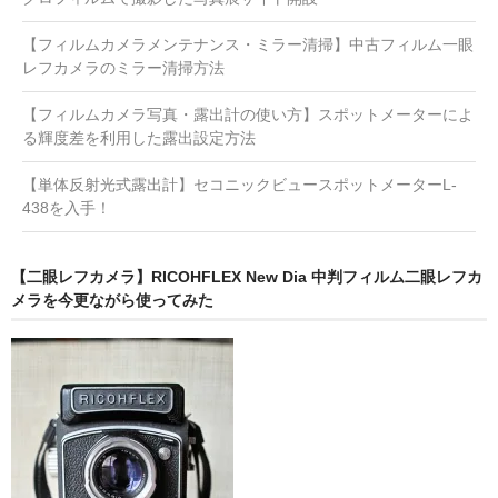
【フィルムカメラメンテナンス・ミラー清掃】中古フィルム一眼
レフカメラのミラー清掃方法
【フィルムカメラ写真・露出計の使い方】スポットメーターによ
る輝度差を利用した露出設定方法
【単体反射光式露出計】セコニックビュースポットメーターL-
438を入手！
【二眼レフカメラ】RICOHFLEX New Dia 中判フィルム二眼レフカ
メラを今更ながら使ってみた