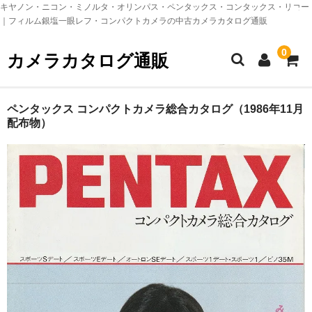
キヤノン・ニコン・ミノルタ・オリンパス・ペンタックス・コンタックス・リコー
｜フィルム銀塩一眼レフ・コンパクトカメラの中古カメラカタログ通販
0
カメラカタログ通販
TOPページ
ペンタックス コンパクトカメラ総合カタログ（1986年11月
配布物）
ニコン製品カタログ
nikon 銀塩一眼レフカメラ
nikon 銀塩コンパクトカメラ
nikon レンズ（フィルムカメラ）
nikon アクセサリー（フィルムカメラ）
キヤノン製品カタログ
canon 銀塩一眼レフカメラ