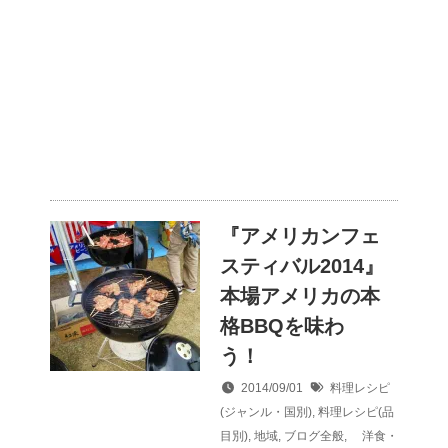
『アメリカンフェ
スティバル2014』
本場アメリカの本
格BBQを味わ
う！
2014/09/01
料理レシピ
(ジャンル・国別)
,
料理レシピ(品
目別)
,
地域
,
ブログ全般
,
洋食・