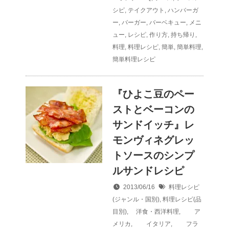
シピ
,
テイクアウト
,
ハンバーガ
ー
,
バーガー
,
バーベキュー
,
メニ
ュー
,
レシピ
,
作り方
,
持ち帰り
,
料理
,
料理レシピ
,
簡単
,
簡単料理
,
簡単料理レシピ
『ひよこ豆のペー
ストとベーコンの
サンドイッチ』レ
モンヴィネグレッ
トソースのシンプ
ルサンドレシピ
2013/06/16
料理レシピ
(ジャンル・国別)
,
料理レシピ(品
目別)
,
洋食・西洋料理
,
ア
メリカ
,
イタリア
,
フラ