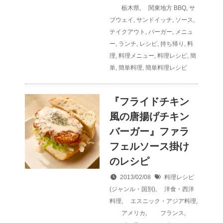
栃木県
,
関東地方
BBQ
,
サ
ブウェイ
,
サンドイッチ
,
ソース
,
テイクアウト
,
バーガー
,
メニュ
ー
,
ランチ
,
レシピ
,
持ち帰り
,
料
理
,
料理メニュー
,
料理レシピ
,
簡
単
,
簡単料理
,
簡単料理レシピ
『フライドチキン
風の唐揚げチキン
バーガー』ファラ
フェルソース掛け
のレシピ
2013/02/08
料理レシピ
(ジャンル・国別)
,
洋食・西洋
料理
,
エスニック・アジア料理
,
アメリカ
,
フランス
,