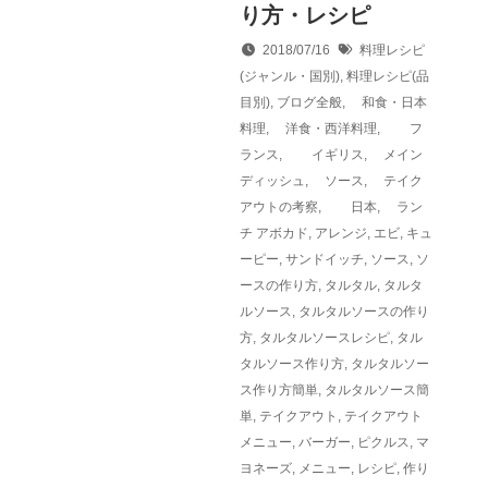
り方・レシピ
2018/07/16
料理レシピ
(ジャンル・国別)
,
料理レシピ(品
目別)
,
ブログ全般
,
和食・日本
料理
,
洋食・西洋料理
,
フ
ランス
,
イギリス
,
メイン
ディッシュ
,
ソース
,
テイク
アウトの考察
,
日本
,
ラン
チ
アボカド
,
アレンジ
,
エビ
,
キュ
ーピー
,
サンドイッチ
,
ソース
,
ソ
ースの作り方
,
タルタル
,
タルタ
ルソース
,
タルタルソースの作り
方
,
タルタルソースレシピ
,
タル
タルソース作り方
,
タルタルソー
ス作り方簡単
,
タルタルソース簡
単
,
テイクアウト
,
テイクアウト
メニュー
,
バーガー
,
ピクルス
,
マ
ヨネーズ
,
メニュー
,
レシピ
,
作り