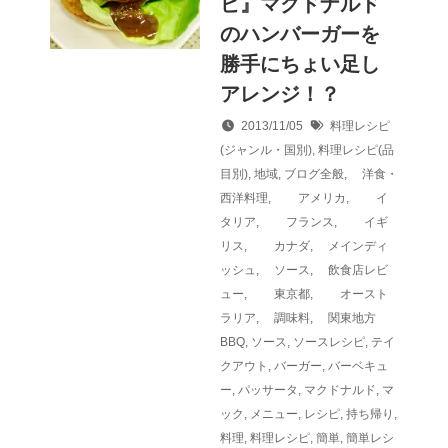
ピ』マクドナルド
のハンバーガーを
勝手にちょい足し
アレンジ！？
2013/11/05
料理レシピ
(ジャンル・国別)
,
料理レシピ(品
目別)
,
地域
,
ブログ全般
,
洋食・
西洋料理
,
アメリカ
,
イ
タリア
,
フランス
,
イギ
リス
,
カナダ
,
メインディ
ッシュ
,
ソース
,
飲食店レビ
ュー
,
東京都
,
オースト
ラリア
,
調味料
,
関東地方
BBQ
,
ソース
,
ソースレシピ
,
テイ
クアウト
,
バーガー
,
バーベキュ
ー
,
パッサータ
,
マクドナルド
,
マ
ック
,
メニュー
,
レシピ
,
持ち帰り
,
料理
,
料理レシピ
,
簡単
,
簡単レシ