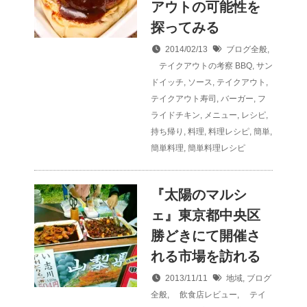
アウトの可能性を
探ってみる
2014/02/13
ブログ全般
,
テイクアウトの考察
BBQ
,
サン
ドイッチ
,
ソース
,
テイクアウト
,
テイクアウト寿司
,
バーガー
,
フ
ライドチキン
,
メニュー
,
レシピ
,
持ち帰り
,
料理
,
料理レシピ
,
簡単
,
簡単料理
,
簡単料理レシピ
『太陽のマルシ
ェ』東京都中央区
勝どきにて開催さ
れる市場を訪れる
2013/11/11
地域
,
ブログ
全般
,
飲食店レビュー
,
テイ