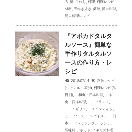
方
,
卵
,
手作り
,
料理
,
料理レシピ
,
材料
,
玉ねぎ抜き
,
簡単
,
簡単料理
,
簡単料理レシピ
『アボカドタルタ
ルソース』簡単な
手作りタルタルソ
ースの作り方・レ
シピ
2018/07/14
料理レシピ
(ジャンル・国別)
,
料理レシピ(品
目別)
,
和食・日本料理
,
洋
食・西洋料理
,
フランス
,
イギリス
,
メインディッシ
ュ
,
ソース
,
スパイス
,
日
本
,
ドレッシング
,
ランチ
,
調味料
アボカド
,
イギリス料理
,