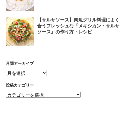
【サルサソース】肉魚グリル料理によく
合うフレッシュな『メキシカン・サルサ
ソース』の作り方・レシピ
月間アーカイブ
月
間
ア
投稿カテゴリー
ー
投
カ
稿
イ
カ
ブ
テ
ゴ
リ