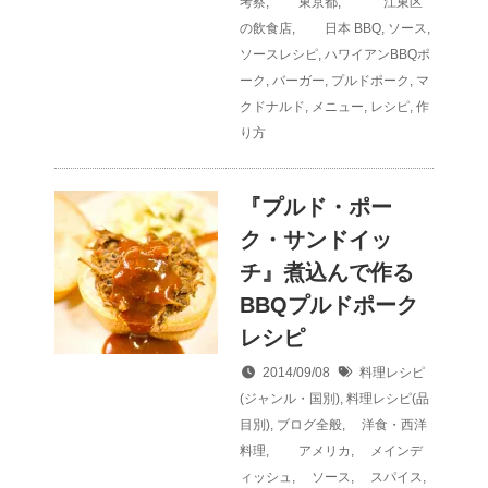
考察
,
東京都
,
江東区
の飲食店
,
日本
BBQ
,
ソース
,
ソースレシピ
,
ハワイアンBBQポ
ーク
,
バーガー
,
プルドポーク
,
マ
クドナルド
,
メニュー
,
レシピ
,
作
り方
『プルド・ポー
ク・サンドイッ
チ』煮込んで作る
BBQプルドポーク
レシピ
2014/09/08
料理レシピ
(ジャンル・国別)
,
料理レシピ(品
目別)
,
ブログ全般
,
洋食・西洋
料理
,
アメリカ
,
メインデ
ィッシュ
,
ソース
,
スパイス
,