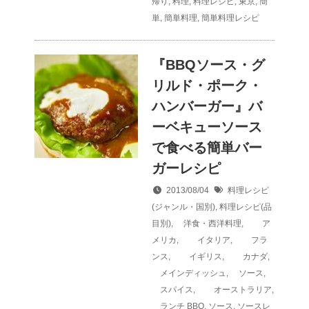
帰り
,
料理
,
料理レシピ
,
東京
,
簡
単
,
簡単料理
,
簡単料理レシピ
『BBQソース・グ
リルド・ポーク・
ハンバーガー』バ
ーベキューソース
で食べる簡単バー
ガーレシピ
2013/08/04
料理レシピ
(ジャンル・国別)
,
料理レシピ(品
目別)
,
洋食・西洋料理
,
ア
メリカ
,
イタリア
,
フラ
ンス
,
イギリス
,
カナダ
,
メインディッシュ
,
ソース
,
スパイス
,
オーストラリア
,
ランチ
BBQ
,
ソース
,
ソースレ