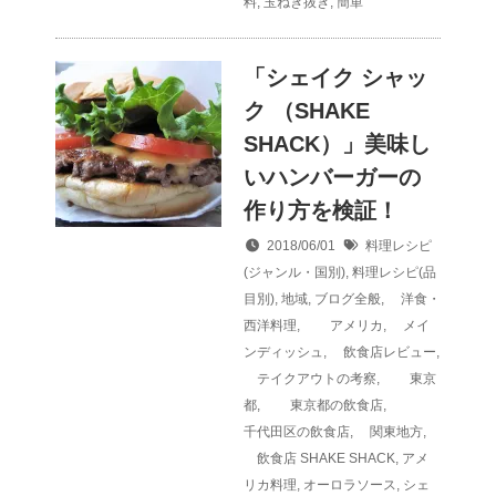
料
,
玉ねぎ抜き
,
簡単
「シェイク シャッ
ク （SHAKE
SHACK）」美味し
いハンバーガーの
作り方を検証！
2018/06/01
料理レシピ
(ジャンル・国別)
,
料理レシピ(品
目別)
,
地域
,
ブログ全般
,
洋食・
西洋料理
,
アメリカ
,
メイ
ンディッシュ
,
飲食店レビュー
,
テイクアウトの考察
,
東京
都
,
東京都の飲食店
,
千代田区の飲食店
,
関東地方
,
飲食店
SHAKE SHACK
,
アメ
リカ料理
,
オーロラソース
,
シェ