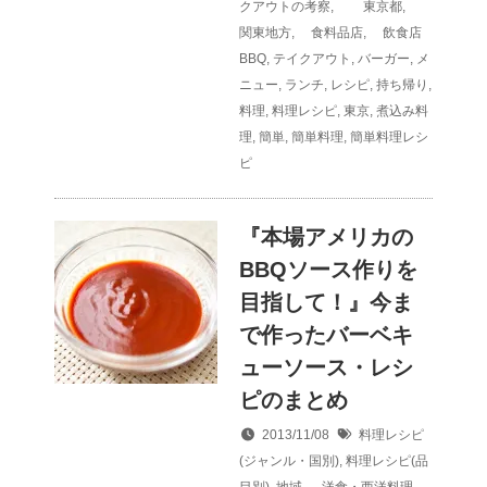
クアウトの考察
,
東京都
,
関東地方
,
食料品店
,
飲食店
BBQ
,
テイクアウト
,
バーガー
,
メ
ニュー
,
ランチ
,
レシピ
,
持ち帰り
,
料理
,
料理レシピ
,
東京
,
煮込み料
理
,
簡単
,
簡単料理
,
簡単料理レシ
ピ
『本場アメリカの
BBQソース作りを
目指して！』今ま
で作ったバーベキ
ューソース・レシ
ピのまとめ
2013/11/08
料理レシピ
(ジャンル・国別)
,
料理レシピ(品
目別)
,
地域
,
洋食・西洋料理
,