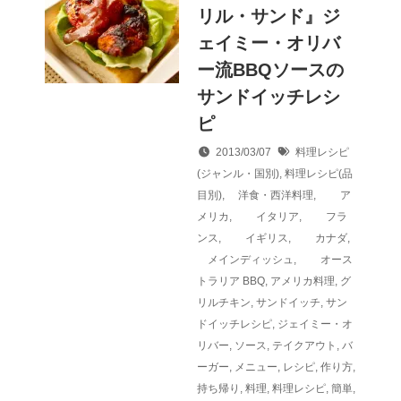
リル・サンド』ジ
ェイミー・オリバ
ー流BBQソースの
サンドイッチレシ
ピ
2013/03/07
料理レシピ
(ジャンル・国別)
,
料理レシピ(品
目別)
,
洋食・西洋料理
,
ア
メリカ
,
イタリア
,
フラ
ンス
,
イギリス
,
カナダ
,
メインディッシュ
,
オース
トラリア
BBQ
,
アメリカ料理
,
グ
リルチキン
,
サンドイッチ
,
サン
ドイッチレシピ
,
ジェイミー・オ
リバー
,
ソース
,
テイクアウト
,
バ
ーガー
,
メニュー
,
レシピ
,
作り方
,
持ち帰り
,
料理
,
料理レシピ
,
簡単
,