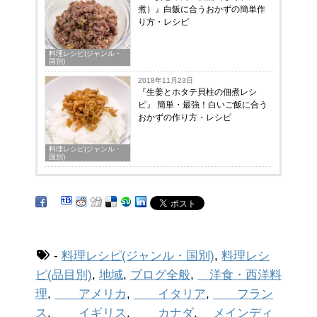
煮）』白飯に合うおかずの簡単作
り方・レシピ
料理レシピ(ジャンル・
国別)
2018年11月23日
『生姜とホタテ貝柱の佃煮レシ
ピ』 簡単・最強！白いご飯に合う
おかずの作り方・レシピ
料理レシピ(ジャンル・
国別)
-
料理レシピ(ジャンル・国別)
,
料理レシ
ピ(品目別)
,
地域
,
ブログ全般
,
洋食・西洋料
理
,
アメリカ
,
イタリア
,
フラン
ス
,
イギリス
,
カナダ
,
メインディ