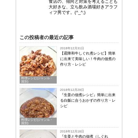
食店の、傾向と対策を考えることも
大好きな、立ち飲み酒場好きアラフ
ィフ男です。(^_^;)
この投稿者の最近の記事
2018年12月31日
【霜降和牛しぐれ煮レシピ】簡単
に出来て美味しい！牛肉の佃煮の
作り方・レシピ
料理レシピ(ジャンル・
国別)
2018年12月29日
『生姜の佃煮レシピ』簡単に出来
る白飯に合うおかずの作り方・レ
シピ
料理レシピ(ジャンル・
国別)
2018年12月18日
『生姜と牛肉の佃煮（しぐれ