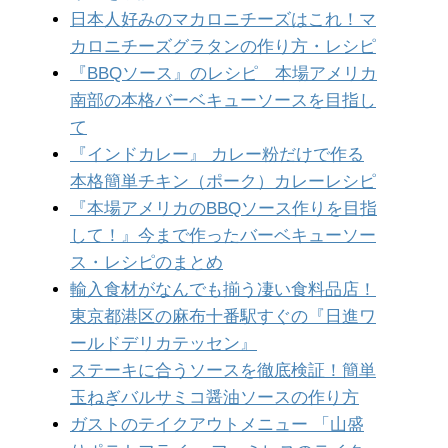
日本人好みのマカロニチーズはこれ！マ
カロニチーズグラタンの作り方・レシピ
『BBQソース』のレシピ 本場アメリカ
南部の本格バーベキューソースを目指し
て
『インドカレー』 カレー粉だけで作る
本格簡単チキン（ポーク）カレーレシピ
『本場アメリカのBBQソース作りを目指
して！』今まで作ったバーベキューソー
ス・レシピのまとめ
輸入食材がなんでも揃う凄い食料品店！
東京都港区の麻布十番駅すぐの『日進ワ
ールドデリカテッセン』
ステーキに合うソースを徹底検証！簡単
玉ねぎバルサミコ醤油ソースの作り方
ガストのテイクアウトメニュー 「山盛