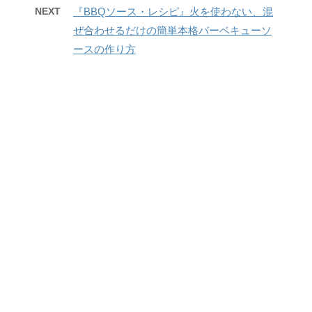
NEXT
『BBQソース・レシピ』火を使わない、混
ぜ合わせるだけの簡単本格バーベキューソ
ースの作り方