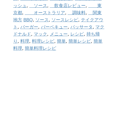
ッシュ
,
ソース
,
飲食店レビュー
,
東
京都
,
オーストラリア
,
調味料
,
関東
地方
BBQ
,
ソース
,
ソースレシピ
,
テイクアウ
ト
,
バーガー
,
バーベキュー
,
パッサータ
,
マク
ドナルド
,
マック
,
メニュー
,
レシピ
,
持ち帰
り
,
料理
,
料理レシピ
,
簡単
,
簡単レシピ
,
簡単
料理
,
簡単料理レシピ