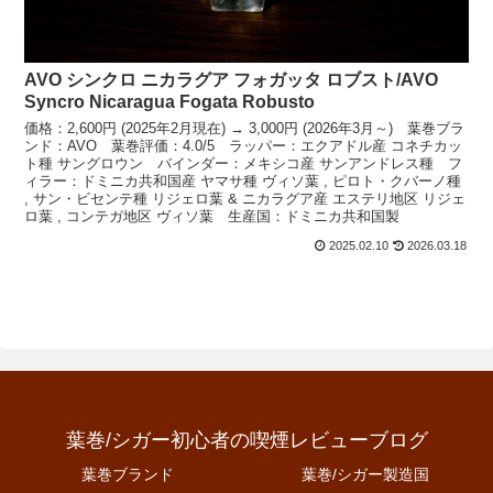
AVO シンクロ ニカラグア フォガッタ ロブスト/AVO
Syncro Nicaragua Fogata Robusto
価格：2,600円 (2025年2月現在) → 3,000円 (2026年3月～) 葉巻ブラ
ンド：AVO 葉巻評価：4.0/5 ラッパー：エクアドル産 コネチカッ
ト種 サングロウン バインダー：メキシコ産 サンアンドレス種 フ
ィラー：ドミニカ共和国産 ヤマサ種 ヴィソ葉 , ピロト・クバーノ種
, サン・ビセンテ種 リジェロ葉 & ニカラグア産 エステリ地区 リジェ
ロ葉 , コンテガ地区 ヴィソ葉 生産国：ドミニカ共和国製
2025.02.10
2026.03.18
葉巻/シガー初心者の喫煙レビューブログ
葉巻ブランド
葉巻/シガー製造国