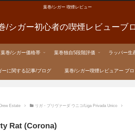
葉巻/シガー 喫煙レビュー
巻/シガー初心者の喫煙レビューブ
葉巻/シガー価格帯
葉巻独自5段階評価
ラッパー生
ガーに関する記事/ブログ
葉巻/シガー喫煙レビュアー プ
w Estate
リガ・プリヴァーダ ウニコ/Liga Privada Unico
Rat (Corona)