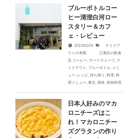
ブルーボトルコー
ヒー清澄白河ロー
スタリー＆カフ
ェ・レビュー
2015/02/24
テイクア
ウトの考察
,
江東区の飲食
店
コーヒー
,
サードウェーブ
,
テ
イクアウト
,
ブルーボトル
,
メニ
ュー
,
レシピ
,
持ち帰り
,
料理
,
料
理メニュー
,
東京
,
簡単
,
簡単料理
日本人好みのマカ
ロニチーズはこ
れ！マカロニチー
ズグラタンの作り