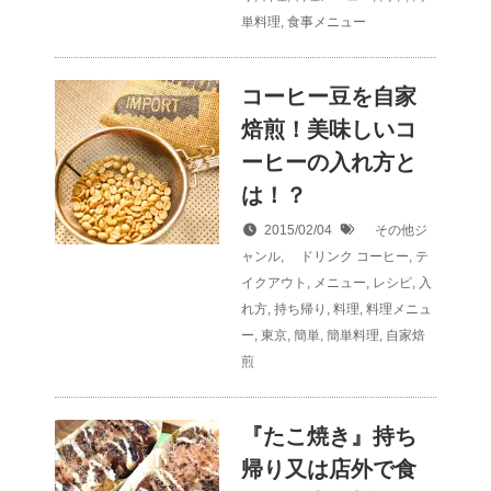
単料理
,
食事メニュー
コーヒー豆を自家
焙煎！美味しいコ
ーヒーの入れ方と
は！？
2015/02/04
その他ジ
ャンル
,
ドリンク
コーヒー
,
テ
イクアウト
,
メニュー
,
レシピ
,
入
れ方
,
持ち帰り
,
料理
,
料理メニュ
ー
,
東京
,
簡単
,
簡単料理
,
自家焙
煎
『たこ焼き』持ち
帰り又は店外で食