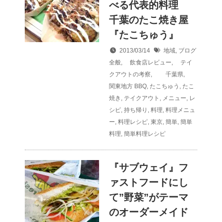
べる代表的料理
千葉のたこ焼き屋
『たこちゅう』
2013/03/14
地域
,
ブログ
全般
,
飲食店レビュー
,
テイ
クアウトの考察
,
千葉県
,
関東地方
BBQ
,
たこちゅう
,
たこ
焼き
,
テイクアウト
,
メニュー
,
レ
シピ
,
持ち帰り
,
料理
,
料理メニュ
ー
,
料理レシピ
,
東京
,
簡単
,
簡単
料理
,
簡単料理レシピ
『サブウェイ』フ
ァストフードにし
て”野菜”がテーマ
のオーダーメイド