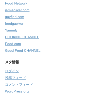
Food Network
jamieoliver.com
guyfieri.com
foodgawker
Yammly
COOKING CHANNEL
Food.com
Good Food CHANNEL
メタ情報
ログイン
投稿フィード
コメントフィード
WordPress.org