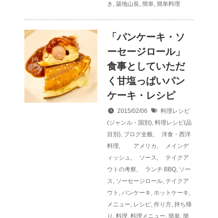
き
,
築地山長
,
簡単
,
簡単料理
「パンケーキ・ソ
ーセージロール」
食事としていただ
く甘塩っぱいパン
ケーキ・レシピ
2015/02/06
料理レシピ
(ジャンル・国別)
,
料理レシピ(品
目別)
,
ブログ全般
,
洋食・西洋
料理
,
アメリカ
,
メインデ
ィッシュ
,
ソース
,
テイクア
ウトの考察
,
ランチ
BBQ
,
ソー
ス
,
ソーセージロール
,
テイクア
ウト
,
パンケーキ
,
ホットケーキ
,
メニュー
,
レシピ
,
作り方
,
持ち帰
り
,
料理
,
料理メニュー
,
簡単
,
簡