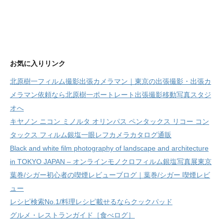
お気に入りリンク
北原樹一フィルム撮影出張カメラマン｜東京の出張撮影・出張カ
メラマン依頼なら北原樹一ポートレート出張撮影移動写真スタジ
オへ
キヤノン ニコン ミノルタ オリンパス ペンタックス リコー コン
タックス フィルム銀塩一眼レフカメラカタログ通販
Black and white film photography of landscape and architecture
in TOKYO JAPAN – オンラインモノクロフィルム銀塩写真展東京
葉巻/シガー初心者の喫煙レビューブログ｜葉巻/シガー 喫煙レビ
ュー
レシピ検索No.1/料理レシピ載せるならクックパッド
グルメ・レストランガイド［食べログ］