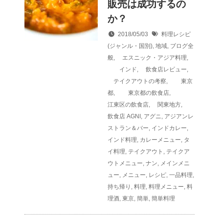
販売は成功するの
か？
2018/05/03
料理レシピ
(ジャンル・国別)
,
地域
,
ブログ全
般
,
エスニック・アジア料理
,
インド
,
飲食店レビュー
,
テイクアウトの考察
,
東京
都
,
東京都の飲食店
,
江東区の飲食店
,
関東地方
,
飲食店
AGNI
,
アグニ
,
アジアンレ
ストラン＆バー
,
インドカレー
,
インド料理
,
カレーメニュー
,
タ
イ料理
,
テイクアウト
,
テイクア
ウトメニュー
,
ナン
,
メインメニ
ュー
,
メニュー
,
レシピ
,
一品料理
,
持ち帰り
,
料理
,
料理メニュー
,
料
理酒
,
東京
,
簡単
,
簡単料理