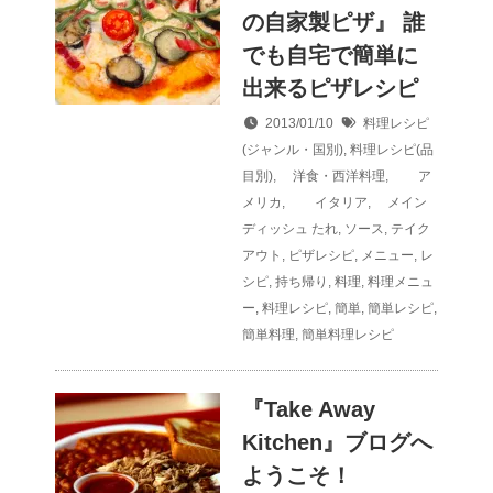
の自家製ピザ』 誰
でも自宅で簡単に
出来るピザレシピ
2013/01/10
料理レシピ
(ジャンル・国別)
,
料理レシピ(品
目別)
,
洋食・西洋料理
,
ア
メリカ
,
イタリア
,
メイン
ディッシュ
たれ
,
ソース
,
テイク
アウト
,
ピザレシピ
,
メニュー
,
レ
シピ
,
持ち帰り
,
料理
,
料理メニュ
ー
,
料理レシピ
,
簡単
,
簡単レシピ
,
簡単料理
,
簡単料理レシピ
『Take Away
Kitchen』ブログへ
ようこそ！