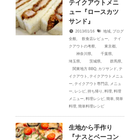
テイクアウトメニ
ュー『ロースカツ
サンド』
2013/01/16
地域
,
ブログ
全般
,
飲食店レビュー
,
テイ
クアウトの考察
,
東京都
,
神奈川県
,
千葉県
,
埼玉県
,
茨城県
,
群馬県
,
関東地方
BBQ
,
カツサンド
,
テ
イクアウト
,
テイクアウトメニュ
ー
,
テイクアウト専門店
,
メニュ
ー
,
レシピ
,
持ち帰り
,
料理
,
料理
メニュー
,
料理レシピ
,
簡単
,
簡単
料理
,
簡単料理レシピ
生地から手作り
『ナスとベーコン