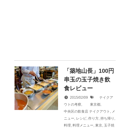
「築地山長」100円
串玉の玉子焼き飲
食レビュー
2015/02/09
テイクア
ウトの考察
,
東京都
,
中央区の飲食店
テイクアウト
,
メ
ニュー
,
レシピ
,
作り方
,
持ち帰り
,
料理
,
料理メニュー
,
東京
,
玉子焼