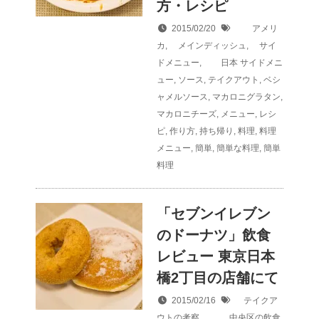
方・レシピ
2015/02/20
アメリ
カ
,
メインディッシュ
,
サイ
ドメニュー
,
日本
サイドメニ
ュー
,
ソース
,
テイクアウト
,
ベシ
ャメルソース
,
マカロニグラタン
,
マカロニチーズ
,
メニュー
,
レシ
ピ
,
作り方
,
持ち帰り
,
料理
,
料理
メニュー
,
簡単
,
簡単な料理
,
簡単
料理
「セブンイレブン
のドーナツ」飲食
レビュー 東京日本
橋2丁目の店舗にて
2015/02/16
テイクア
ウトの考察
,
中央区の飲食