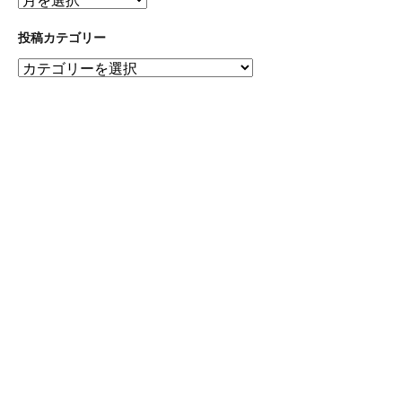
間
ア
投稿カテゴリー
ー
投
カ
稿
イ
カ
ブ
テ
ゴ
リ
ー