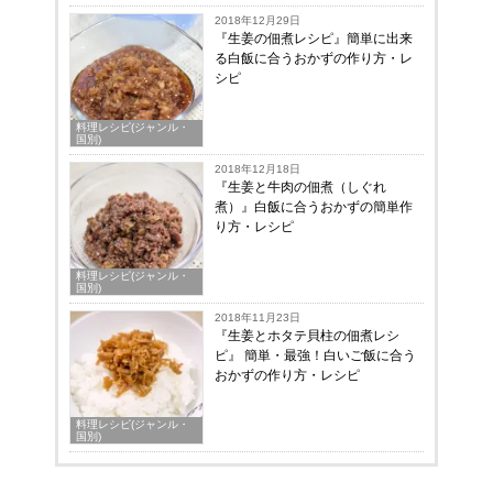
2018年12月29日
『生姜の佃煮レシピ』簡単に出来
る白飯に合うおかずの作り方・レ
シピ
料理レシピ(ジャンル・
国別)
2018年12月18日
『生姜と牛肉の佃煮（しぐれ
煮）』白飯に合うおかずの簡単作
り方・レシピ
料理レシピ(ジャンル・
国別)
2018年11月23日
『生姜とホタテ貝柱の佃煮レシ
ピ』 簡単・最強！白いご飯に合う
おかずの作り方・レシピ
料理レシピ(ジャンル・
国別)