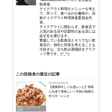
執筆者。
テイクアウト料理のメニューを考え
て、作って、食べるのが趣味の、自
称テイクアウト料理推進委員会代
表。
テイクアウトに関わらず、飲食店で
人気のある店や話題性のある店には
必ず足を運びます。
繁盛している飲食店とそうでない飲
食店の、傾向と対策を考えることも
大好きな、立ち飲み酒場好きアラフ
ィフ男です。(^_^;)
この投稿者の最近の記事
2018年12月31日
【霜降和牛しぐれ煮レシピ】簡単
に出来て美味しい！牛肉の佃煮の
作り方・レシピ
料理レシピ(ジャンル・
国別)