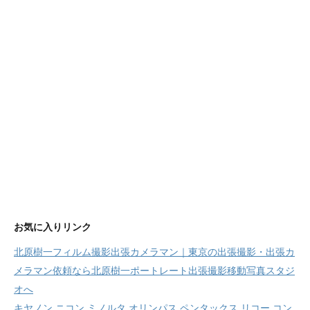
お気に入りリンク
北原樹一フィルム撮影出張カメラマン｜東京の出張撮影・出張カ
メラマン依頼なら北原樹一ポートレート出張撮影移動写真スタジ
オへ
キヤノン ニコン ミノルタ オリンパス ペンタックス リコー コン