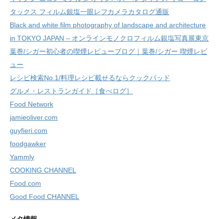
タックス フィルム銀塩一眼レフカメラカタログ通販
Black and white film photography of landscape and architecture
in TOKYO JAPAN – オンラインモノクロフィルム銀塩写真展東京
葉巻/シガー初心者の喫煙レビューブログ｜葉巻/シガー 喫煙レビ
ュー
レシピ検索No.1/料理レシピ載せるならクックパッド
グルメ・レストランガイド［食べログ］
Food Network
jamieoliver.com
guyfieri.com
foodgawker
Yammly
COOKING CHANNEL
Food.com
Good Food CHANNEL
メタ情報