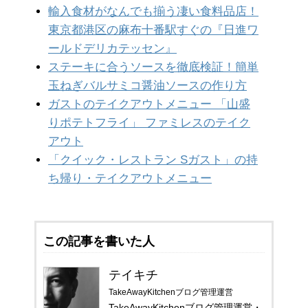
輸入食材がなんでも揃う凄い食料品店！
東京都港区の麻布十番駅すぐの『日進ワ
ールドデリカテッセン』
ステーキに合うソースを徹底検証！簡単
玉ねぎバルサミコ醤油ソースの作り方
ガストのテイクアウトメニュー 「山盛
りポテトフライ」 ファミレスのテイク
アウト
「クイック・レストラン Sガスト」の持
ち帰り・テイクアウトメニュー
この記事を書いた人
テイキチ
TakeAwayKitchenブログ管理運営
TakeAwayKitchenブログ管理運営・