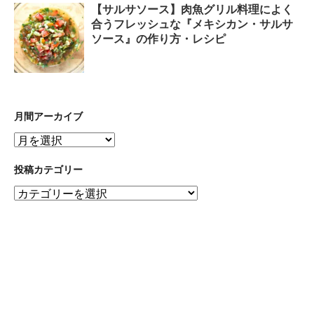
【サルサソース】肉魚グリル料理によく
合うフレッシュな『メキシカン・サルサ
ソース』の作り方・レシピ
月間アーカイブ
月
間
ア
投稿カテゴリー
ー
投
カ
稿
イ
カ
ブ
テ
ゴ
リ
ー