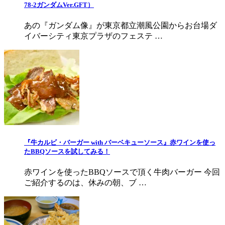
78-2ガンダムVer.GFT）
あの『ガンダム像』が東京都立潮風公園からお台場ダ
イバーシティ東京プラザのフェステ …
『牛カルビ・バーガー with バーベキューソース』赤ワインを使っ
たBBQソースを試してみる！
赤ワインを使ったBBQソースで頂く牛肉バーガー 今回
ご紹介するのは、休みの朝、ブ …