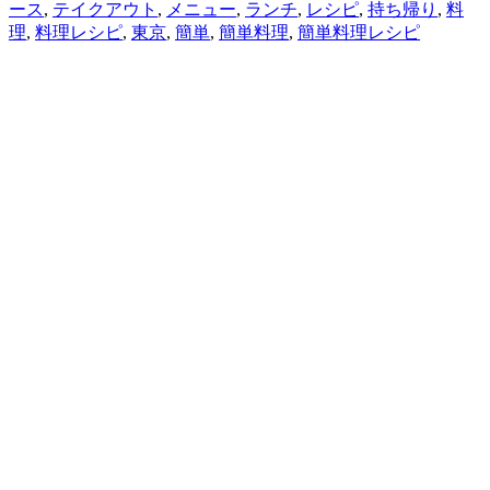
ース
,
テイクアウト
,
メニュー
,
ランチ
,
レシピ
,
持ち帰り
,
料
理
,
料理レシピ
,
東京
,
簡単
,
簡単料理
,
簡単料理レシピ