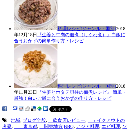
料理レシピ(ジャンル・国別)
2018
年12月18日
『生姜と牛肉の佃煮（しぐれ煮）』白飯に
合うおかずの簡単作り方・レシピ
料理レシピ(ジャンル・国別)
2018
年11月23日
『生姜とホタテ貝柱の佃煮レシピ』 簡単・
最強！白いご飯に合うおかずの作り方・レシピ
-
地域
,
ブログ全般
,
飲食店レビュー
,
テイクアウトの
考察
,
東京都
,
関東地方
BBQ
,
アジア料理
,
エビ料理
,
ソ