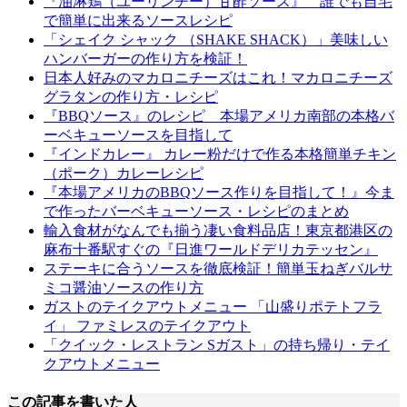
『油淋鶏（ユーリンチー）甘酢ソース』 誰でも自宅
で簡単に出来るソースレシピ
「シェイク シャック （SHAKE SHACK）」美味しい
ハンバーガーの作り方を検証！
日本人好みのマカロニチーズはこれ！マカロニチーズ
グラタンの作り方・レシピ
『BBQソース』のレシピ 本場アメリカ南部の本格バ
ーベキューソースを目指して
『インドカレー』 カレー粉だけで作る本格簡単チキン
（ポーク）カレーレシピ
『本場アメリカのBBQソース作りを目指して！』今ま
で作ったバーベキューソース・レシピのまとめ
輸入食材がなんでも揃う凄い食料品店！東京都港区の
麻布十番駅すぐの『日進ワールドデリカテッセン』
ステーキに合うソースを徹底検証！簡単玉ねぎバルサ
ミコ醤油ソースの作り方
ガストのテイクアウトメニュー 「山盛りポテトフラ
イ」 ファミレスのテイクアウト
「クイック・レストラン Sガスト」の持ち帰り・テイ
クアウトメニュー
この記事を書いた人