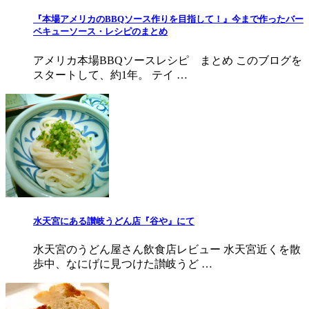
『本場アメリカのBBQソース作りを目指して！』今まで作ったバー
ベキューソース・レシピのまとめ
アメリカ本場BBQソースレシピ まとめ このブログを
スタートして、約1年。 テイ …
水天宮にある讃岐うどん店『谷や』にて
水天宮のうどん屋さん飲食店レビュー 水天宮近くを散
歩中、なにげに見つけた讃岐うど …