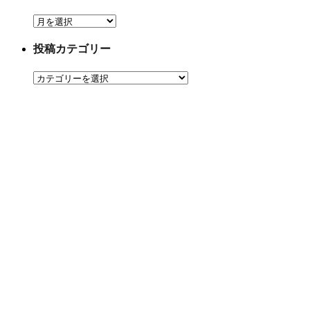
月
間
投稿カテゴリー
ア
ー
投
カ
稿
イ
カ
ブ
テ
ゴ
リ
ー