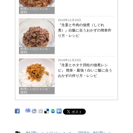
料理レシピ(ジャンル・
国別)
2018年12月18日
『生姜と牛肉の佃煮（しぐれ
煮）』白飯に合うおかずの簡単作
り方・レシピ
料理レシピ(ジャンル・
国別)
2018年11月23日
『生姜とホタテ貝柱の佃煮レシ
ピ』 簡単・最強！白いご飯に合う
おかずの作り方・レシピ
料理レシピ(ジャンル・
国別)