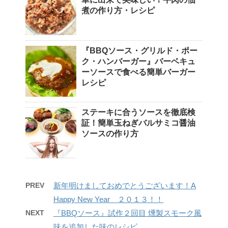
煮の作り方・レシピ
『BBQソース・グリルド・ポー
ク・ハンバーガー』バーベキュ
ーソースで食べる簡単バーガー
レシピ
ステーキに合うソースを徹底検
証！簡単玉ねぎバルサミコ醤油
ソースの作り方
PREV
新年明けましておめでとうございます！A
Happy New Year ２０１３！！
NEXT
『BBQソース』試作２回目 燻製スモーク風
味を追加した味のレシピ