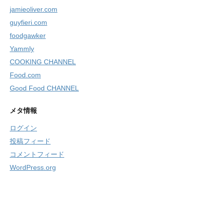
jamieoliver.com
guyfieri.com
foodgawker
Yammly
COOKING CHANNEL
Food.com
Good Food CHANNEL
メタ情報
ログイン
投稿フィード
コメントフィード
WordPress.org