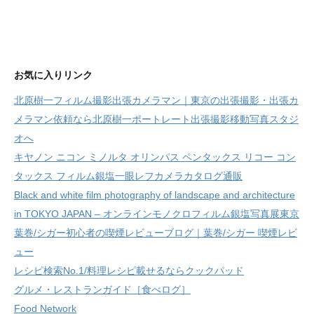
お気に入りリンク
北原樹一フィルム撮影出張カメラマン｜東京の出張撮影・出張カ
メラマン依頼なら北原樹一ポートレート出張撮影移動写真スタジ
オへ
キヤノン ニコン ミノルタ オリンパス ペンタックス リコー コン
タックス フィルム銀塩一眼レフカメラカタログ通販
Black and white film photography of landscape and architecture
in TOKYO JAPAN – オンラインモノクロフィルム銀塩写真展東京
葉巻/シガー初心者の喫煙レビューブログ｜葉巻/シガー 喫煙レビ
ュー
レシピ検索No.1/料理レシピ載せるならクックパッド
グルメ・レストランガイド［食べログ］
Food Network