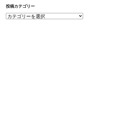
ア
投稿カテゴリー
ー
投
カ
稿
イ
カ
ブ
テ
ゴ
リ
ー