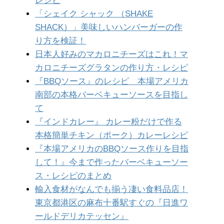
レシピ
「シェイク シャック （SHAKE
SHACK）」美味しいハンバーガーの作
り方を検証！
日本人好みのマカロニチーズはこれ！マ
カロニチーズグラタンの作り方・レシピ
『BBQソース』のレシピ 本場アメリカ
南部の本格バーベキューソースを目指し
て
『インドカレー』 カレー粉だけで作る
本格簡単チキン（ポーク）カレーレシピ
『本場アメリカのBBQソース作りを目指
して！』今まで作ったバーベキューソー
ス・レシピのまとめ
輸入食材がなんでも揃う凄い食料品店！
東京都港区の麻布十番駅すぐの『日進ワ
ールドデリカテッセン』