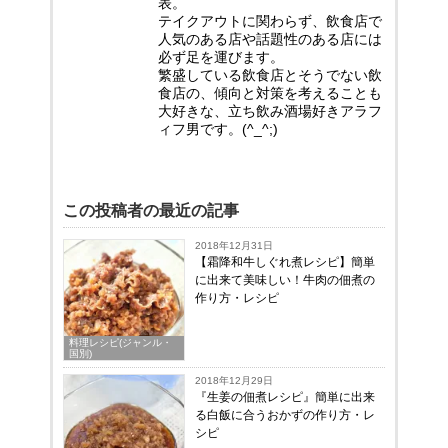
表。
テイクアウトに関わらず、飲食店で
人気のある店や話題性のある店には
必ず足を運びます。
繁盛している飲食店とそうでない飲
食店の、傾向と対策を考えることも
大好きな、立ち飲み酒場好きアラフ
ィフ男です。(^_^;)
この投稿者の最近の記事
2018年12月31日
【霜降和牛しぐれ煮レシピ】簡単
に出来て美味しい！牛肉の佃煮の
作り方・レシピ
料理レシピ(ジャンル・
国別)
2018年12月29日
『生姜の佃煮レシピ』簡単に出来
る白飯に合うおかずの作り方・レ
シピ