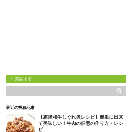
購読する
最近の投稿記事
【霜降和牛しぐれ煮レシピ】簡単に出来
て美味しい！牛肉の佃煮の作り方・レシ
ピ