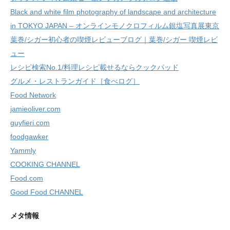
Black and white film photography of landscape and architecture
in TOKYO JAPAN – オンラインモノクロフィルム銀塩写真展東京
葉巻/シガー初心者の喫煙レビューブログ｜葉巻/シガー 喫煙レビ
ュー
レシピ検索No.1/料理レシピ載せるならクックパッド
グルメ・レストランガイド［食べログ］
Food Network
jamieoliver.com
guyfieri.com
foodgawker
Yammly
COOKING CHANNEL
Food.com
Good Food CHANNEL
メタ情報