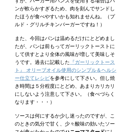
すが、バーガー用バンズを使用する場合はパ
ンが軟らかすぎるため、肉を刻んでサンドし
たほうが食べやすいかも知れませんね。（プ
ルド・グリルチキンバーガーですね！）
また、今回はパンは温めるだけにとどめまし
たが、パンは前もってガーリックトーストに
して供すとより全体の風味が増して美味しそ
うです。過去に記載した
『ガーリックトース
ト』 オリーブオイル使用のシンプル＆ヘルシ
ー仕立てレシピ
を参考にして下さい。但し焼
き時間は５分程度にとどめ、あまりカリカリ
にしないよう注意して下さい。（食べづらく
なります・・・）
ソースは何にするか少し迷ったのですが、こ
のときの気分で甘く、少々酸味の効いたソー
スが食べたかったので
ハニーマスタード
にし