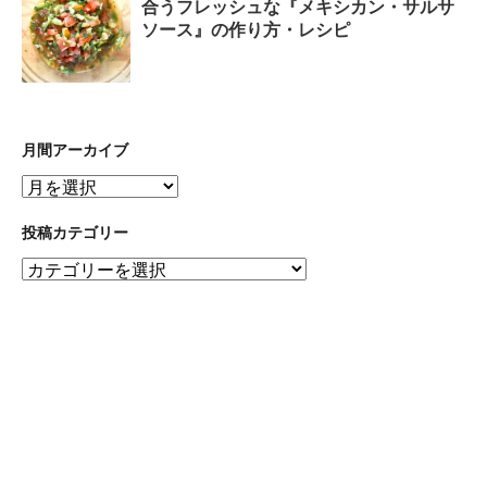
合うフレッシュな『メキシカン・サルサ
ソース』の作り方・レシピ
月間アーカイブ
月
間
ア
投稿カテゴリー
ー
投
カ
稿
イ
カ
ブ
テ
ゴ
リ
ー