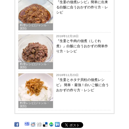
『生姜の佃煮レシピ』簡単に出来
る白飯に合うおかずの作り方・レ
シピ
料理レシピ(ジャンル・
国別)
2018年12月18日
『生姜と牛肉の佃煮（しぐれ
煮）』白飯に合うおかずの簡単作
り方・レシピ
料理レシピ(ジャンル・
国別)
2018年11月23日
『生姜とホタテ貝柱の佃煮レシ
ピ』 簡単・最強！白いご飯に合う
おかずの作り方・レシピ
料理レシピ(ジャンル・
国別)