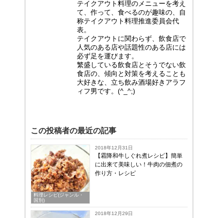
テイクアウト料理のメニューを考え
て、作って、食べるのが趣味の、自
称テイクアウト料理推進委員会代
表。
テイクアウトに関わらず、飲食店で
人気のある店や話題性のある店には
必ず足を運びます。
繁盛している飲食店とそうでない飲
食店の、傾向と対策を考えることも
大好きな、立ち飲み酒場好きアラフ
ィフ男です。(^_^;)
この投稿者の最近の記事
2018年12月31日
【霜降和牛しぐれ煮レシピ】簡単
に出来て美味しい！牛肉の佃煮の
作り方・レシピ
料理レシピ(ジャンル・
国別)
2018年12月29日