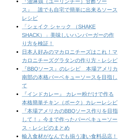
『油淋鶏（ユーリンチー）甘酢ソー
ス』 誰でも自宅で簡単に出来るソース
レシピ
「シェイク シャック （SHAKE
SHACK）」美味しいハンバーガーの作
り方を検証！
日本人好みのマカロニチーズはこれ！マ
カロニチーズグラタンの作り方・レシピ
『BBQソース』のレシピ 本場アメリカ
南部の本格バーベキューソースを目指し
て
『インドカレー』 カレー粉だけで作る
本格簡単チキン（ポーク）カレーレシピ
『本場アメリカのBBQソース作りを目指
して！』今まで作ったバーベキューソー
ス・レシピのまとめ
輸入食材がなんでも揃う凄い食料品店！