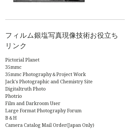
フィルム銀塩写真現像技術お役立ち
リンク
Pictorial Planet
35mmc
35mmc Photography＆Project Work
Jack's Photographic and Chemistry Site
Digitaltruth Photo
Photrio
Film and Darkroom User
Large Format Photography Forum
B＆H
Camera Catalog Mail Order(Japan Only)