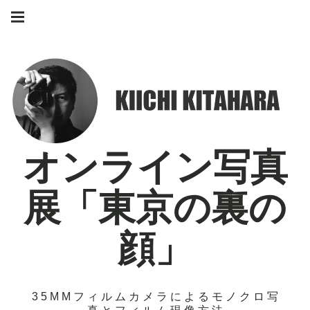
Skip
Main
to
navigation
Menu
content
オンライン写真
展「東京の裏の
顔」
35MMフィルムカメラによるモノクロ写