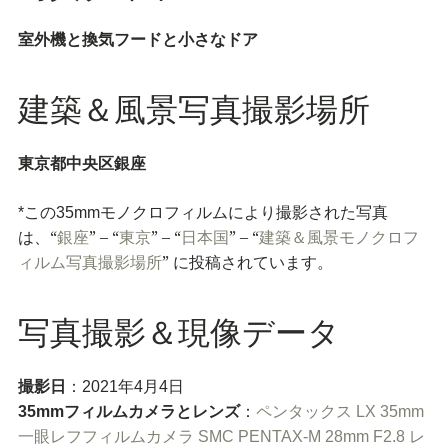
室外機と換気フードと小さなドア
建築＆風景写真撮影場所
東京都中央区銀座
*この35mmモノクロフィルムにより撮影された写真
“
” – “
” – “
” – “
は、
銀座
東京
日本国
建築＆風景モノクロフ
”
ィルム写真撮影場所
に投稿されています。
写真撮影＆現像データ
撮影日
：2021年4月4日
35mmフィルムカメラとレンズ
：
ペンタックス LX 35mm
一眼レフ
フィルム
カメラ
SMC PENTAX-M 28mm F2.8 レ