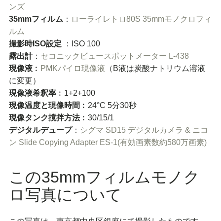
ンズ
35mmフィルム
：
ローライレトロ80S 35mmモノクロフィ
ルム
撮影時ISO設定
：ISO 100
露出計
：
セコニックビュースポットメーター L-438
現像液
︰
PMKパイロ現像液
（B液は炭酸ナトリウム溶液
に変更）
現像液希釈率
︰1+2+100
現像温度と現像時間
︰24°C 5分30秒
現像タンク撹拌方法
︰30/15/1
デジタルデュープ
：
シグマ SD15 デジタルカメラ & ニコ
ン Slide Copying Adapter ES-1(有効画素数約580万画素)
この35mmフィルムモノク
ロ写真について