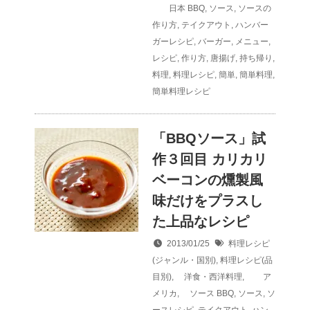
日本
BBQ
,
ソース
,
ソースの
作り方
,
テイクアウト
,
ハンバー
ガーレシピ
,
バーガー
,
メニュー
,
レシピ
,
作り方
,
唐揚げ
,
持ち帰り
,
料理
,
料理レシピ
,
簡単
,
簡単料理
,
簡単料理レシピ
「BBQソース」試
作３回目 カリカリ
ベーコンの燻製風
味だけをプラスし
た上品なレシピ
2013/01/25
料理レシピ
(ジャンル・国別)
,
料理レシピ(品
目別)
,
洋食・西洋料理
,
ア
メリカ
,
ソース
BBQ
,
ソース
,
ソ
ースレシピ
,
テイクアウト
,
ハン