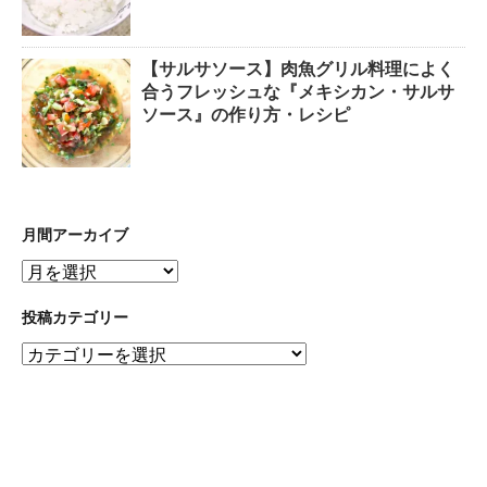
【サルサソース】肉魚グリル料理によく
合うフレッシュな『メキシカン・サルサ
ソース』の作り方・レシピ
月間アーカイブ
月
間
ア
投稿カテゴリー
ー
投
カ
稿
イ
カ
ブ
テ
ゴ
リ