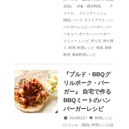
目別)
,
洋食・西洋料理
,
ア
メリカ
,
メインディッシュ
BBQ
,
ソース
,
テイクアウト
,
ハン
バーガーレシピ
,
バーガー
,
バー
ベキュー
,
ポークハンバーガー
,
メニュー
,
レシピ
,
作り方
,
持ち帰
り
,
料理
,
料理レシピ
,
簡単
,
簡単
料理
,
簡単料理レシピ
『プルド・BBQグ
リルポーク・バー
ガー』 自宅で作る
BBQミートのハン
バーガーレシピ
2013/01/17
料理レシピ
(ジャンル・国別)
,
料理レシピ(品