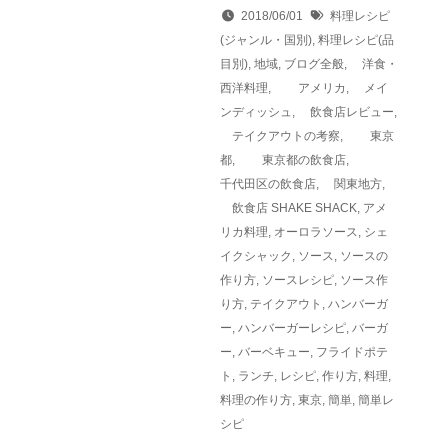
2018/06/01
料理レシピ
(ジャンル・国別)
,
料理レシピ(品
目別)
,
地域
,
ブログ全般
,
洋食・
西洋料理
,
アメリカ
,
メイ
ンディッシュ
,
飲食店レビュー
,
テイクアウトの考察
,
東京
都
,
東京都の飲食店
,
千代田区の飲食店
,
関東地方
,
飲食店
SHAKE SHACK
,
アメ
リカ料理
,
オーロラソース
,
シェ
イクシャック
,
ソース
,
ソースの
作り方
,
ソースレシピ
,
ソース作
り方
,
テイクアウト
,
ハンバーガ
ー
,
ハンバーガーレシピ
,
バーガ
ー
,
バーベキュー
,
フライドポテ
ト
,
ランチ
,
レシピ
,
作り方
,
料理
,
料理の作り方
,
東京
,
簡単
,
簡単レ
シピ