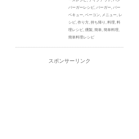
バーガーレシピ
,
バーガー
,
バー
ベキュー
,
ベーコン
,
メニュー
,
レ
シピ
,
作り方
,
持ち帰り
,
料理
,
料
理レシピ
,
燻製
,
簡単
,
簡単料理
,
簡単料理レシピ
スポンサーリンク