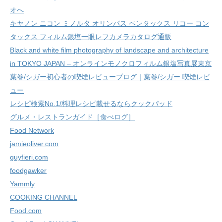
オへ
キヤノン ニコン ミノルタ オリンパス ペンタックス リコー コン
タックス フィルム銀塩一眼レフカメラカタログ通販
Black and white film photography of landscape and architecture
in TOKYO JAPAN – オンラインモノクロフィルム銀塩写真展東京
葉巻/シガー初心者の喫煙レビューブログ｜葉巻/シガー 喫煙レビ
ュー
レシピ検索No.1/料理レシピ載せるならクックパッド
グルメ・レストランガイド［食べログ］
Food Network
jamieoliver.com
guyfieri.com
foodgawker
Yammly
COOKING CHANNEL
Food.com