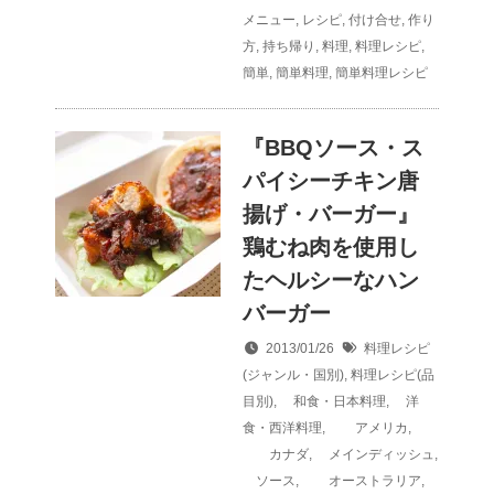
メニュー
,
レシピ
,
付け合せ
,
作り
方
,
持ち帰り
,
料理
,
料理レシピ
,
簡単
,
簡単料理
,
簡単料理レシピ
『BBQソース・ス
パイシーチキン唐
揚げ・バーガー』
鶏むね肉を使用し
たヘルシーなハン
バーガー
2013/01/26
料理レシピ
(ジャンル・国別)
,
料理レシピ(品
目別)
,
和食・日本料理
,
洋
食・西洋料理
,
アメリカ
,
カナダ
,
メインディッシュ
,
ソース
,
オーストラリア
,