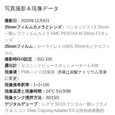
写真撮影＆現像データ
撮影日
：2020年12月6日
35mmフィルムカメラとレンズ
：
ペンタックス LX 35mm
一眼レフフィルムカメラ
SMC PENTAX-M 28mm F2.8 レ
ンズ
35mmフィルム
：
ローライレトロ80S 35mmモノクロフィ
ルム
撮影時ISO設定
：ISO 100
露出計
：
セコニックビュースポットメーター L-438
現像液
︰
PMKパイロ現像液
（B液は炭酸ナトリウム溶液
に変更）
現像液希釈率
︰1+2+100
現像温度と現像時間
︰24°C 5分30秒
現像タンク撹拌方法
︰30/15/1
デジタルデュープ
：
シグマ SD15 デジタル一眼レフカメ
ラ & ニコン Slide Copying Adapter ES-1(有効画素数約