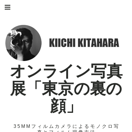
Skip
Main
to
navigation
Menu
content
オンライン写真
展「東京の裏の
顔」
35MMフィルムカメラによるモノクロ写