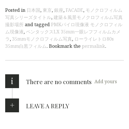
Posted in
日本国
,
東京
,
銀座
,
FACADE
,
モノクロフィルム
写真シリーズタイトル
,
建築＆風景モノクロフィルム写真
撮影場所
and tagged
PMKパイロ現像液 モノクロフィル
ム現像液
,
ペンタックスLX 35mm一眼レフフィルムカメ
ラ
,
35mmモノクロフィルム写真
,
ローライレトロ80s
35mm白黒フィルム
. Bookmark the
permalink
.
i
There are no comments
Add yours
LEAVE A REPLY