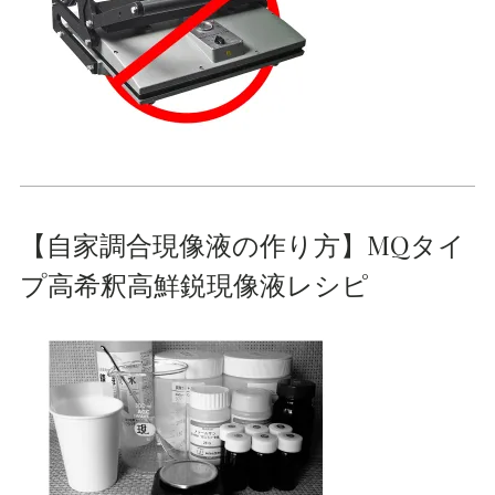
【自家調合現像液の作り方】MQタイ
プ高希釈高鮮鋭現像液レシピ