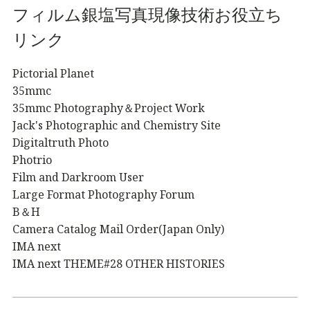
フィルム銀塩写真現像技術お役立ち
リンク
Pictorial Planet
35mmc
35mmc Photography＆Project Work
Jack's Photographic and Chemistry Site
Digitaltruth Photo
Photrio
Film and Darkroom User
Large Format Photography Forum
B＆H
Camera Catalog Mail Order(Japan Only)
IMA next
IMA next THEME#28 OTHER HISTORIES