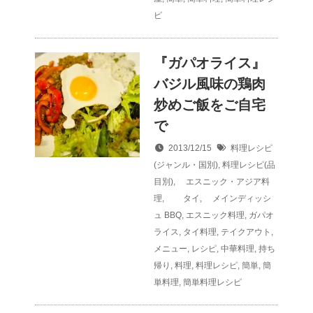
ピ
『ガパオライス』
バジル風味の鶏肉
炒めご飯をご自宅
で
2013/12/15
料理レシピ
(ジャンル・国別)
,
料理レシピ(品
目別)
,
エスニック・アジア料
理
,
タイ
,
メインディッシ
ュ
BBQ
,
エスニック料理
,
ガパオ
ライス
,
タイ料理
,
テイクアウト
,
メニュー
,
レシピ
,
中華料理
,
持ち
帰り
,
料理
,
料理レシピ
,
簡単
,
簡
単料理
,
簡単料理レシピ