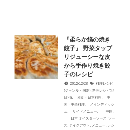
『柔らか餡の焼き
餃子』 野菜タップ
リジューシーな皮
から手作り焼き餃
子のレシピ
2012/12/28
料理レシピ
(ジャンル・国別)
,
料理レシピ(品
目別)
,
和食・日本料理
,
中
国・中華料理
,
メインディッシ
ュ
,
サイドメニュー
,
中国
,
日本
オイスターソース
,
ソー
ス
,
テイクアウト
,
メニュー
,
レシ