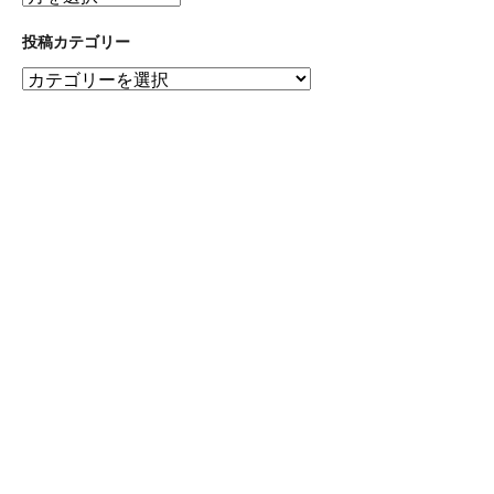
間
ア
投稿カテゴリー
ー
投
カ
稿
イ
カ
ブ
テ
ゴ
リ
ー