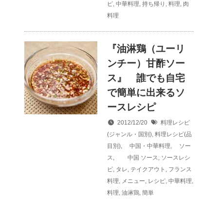
ピ
,
中華料理
,
持ち帰り
,
料理
,
肉
料理
『油淋鶏（ユーリ
ンチー）甘酢ソー
ス』 誰でも自宅
で簡単に出来るソ
ースレシピ
2012/12/20
料理レシピ
(ジャンル・国別)
,
料理レシピ(品
目別)
,
中国・中華料理
,
ソー
ス
,
中国
ソース
,
ソースレシ
ピ
,
タレ
,
テイクアウト
,
フランス
料理
,
メニュー
,
レシピ
,
中華料理
,
料理
,
油淋鶏
,
簡単