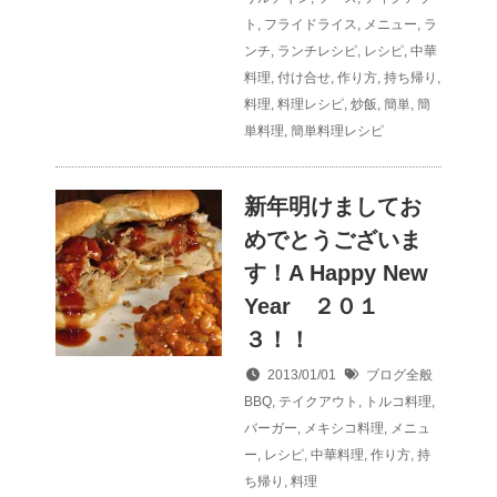
ト
,
フライドライス
,
メニュー
,
ラ
ンチ
,
ランチレシピ
,
レシピ
,
中華
料理
,
付け合せ
,
作り方
,
持ち帰り
,
料理
,
料理レシピ
,
炒飯
,
簡単
,
簡
単料理
,
簡単料理レシピ
新年明けましてお
めでとうございま
す！A Happy New
Year ２０１
３！！
2013/01/01
ブログ全般
BBQ
,
テイクアウト
,
トルコ料理
,
バーガー
,
メキシコ料理
,
メニュ
ー
,
レシピ
,
中華料理
,
作り方
,
持
ち帰り
,
料理