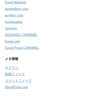
Food Network
jamieoliver.com
guyfieri.com
foodgawker
Yammly
COOKING CHANNEL
Food.com
Good Food CHANNEL
メタ情報
ログイン
投稿フィード
コメントフィード
WordPress.org