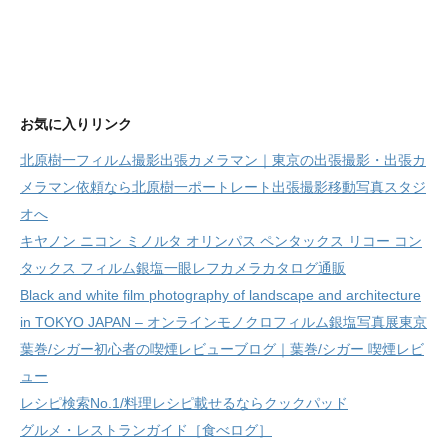
お気に入りリンク
北原樹一フィルム撮影出張カメラマン｜東京の出張撮影・出張カ
メラマン依頼なら北原樹一ポートレート出張撮影移動写真スタジ
オへ
キヤノン ニコン ミノルタ オリンパス ペンタックス リコー コン
タックス フィルム銀塩一眼レフカメラカタログ通販
Black and white film photography of landscape and architecture
in TOKYO JAPAN – オンラインモノクロフィルム銀塩写真展東京
葉巻/シガー初心者の喫煙レビューブログ｜葉巻/シガー 喫煙レビ
ュー
レシピ検索No.1/料理レシピ載せるならクックパッド
グルメ・レストランガイド［食べログ］