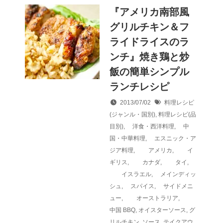
『アメリカ南部風
グリルチキン＆フ
ライドライスのラ
ンチ』焼き鶏と炒
飯の簡単シンプル
ランチレシピ
2013/07/02
料理レシピ
(ジャンル・国別)
,
料理レシピ(品
目別)
,
洋食・西洋料理
,
中
国・中華料理
,
エスニック・ア
ジア料理
,
アメリカ
,
イ
ギリス
,
カナダ
,
タイ
,
イスラエル
,
メインディッ
シュ
,
スパイス
,
サイドメニ
ュー
,
オーストラリア
,
中国
BBQ
,
オイスターソース
,
グ
リルチキン
,
ソース
,
テイクアウ