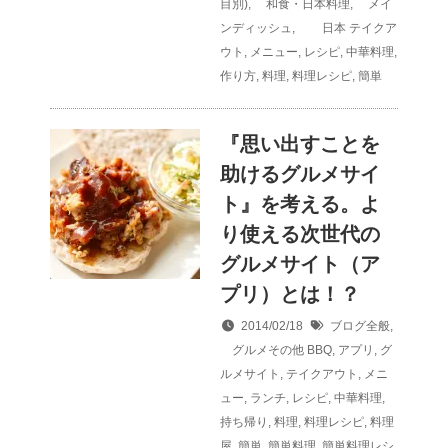
目別)
,
和食・日本料理
,
メイ
ンディッシュ
,
日本
テイクア
ウト
,
メニュー
,
レシピ
,
中華料理
,
作り方
,
料理
,
料理レシピ
,
簡単
『思い出すことを
助けるグルメサイ
ト』を考える。よ
り使える次世代の
グルメサイト（ア
プリ）とは！？
2014/02/18
ブログ全般
,
グルメその他
BBQ
,
アプリ
,
グ
ルメサイト
,
テイクアウト
,
メニ
ュー
,
ランチ
,
レシピ
,
中華料理
,
持ち帰り
,
料理
,
料理レシピ
,
料理
屋
,
簡単
,
簡単料理
,
簡単料理レシ