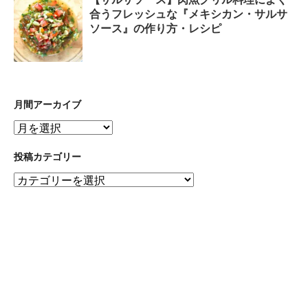
合うフレッシュな『メキシカン・サルサ
ソース』の作り方・レシピ
月間アーカイブ
月
間
ア
投稿カテゴリー
ー
投
カ
稿
イ
カ
ブ
テ
ゴ
リ
ー