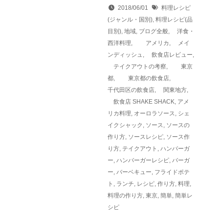
2018/06/01
料理レシピ
(ジャンル・国別)
,
料理レシピ(品
目別)
,
地域
,
ブログ全般
,
洋食・
西洋料理
,
アメリカ
,
メイ
ンディッシュ
,
飲食店レビュー
,
テイクアウトの考察
,
東京
都
,
東京都の飲食店
,
千代田区の飲食店
,
関東地方
,
飲食店
SHAKE SHACK
,
アメ
リカ料理
,
オーロラソース
,
シェ
イクシャック
,
ソース
,
ソースの
作り方
,
ソースレシピ
,
ソース作
り方
,
テイクアウト
,
ハンバーガ
ー
,
ハンバーガーレシピ
,
バーガ
ー
,
バーベキュー
,
フライドポテ
ト
,
ランチ
,
レシピ
,
作り方
,
料理
,
料理の作り方
,
東京
,
簡単
,
簡単レ
シピ