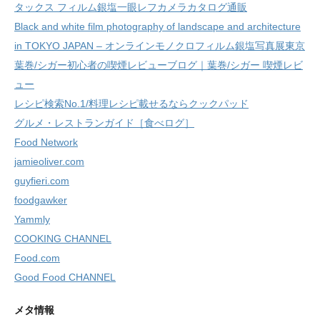
タックス フィルム銀塩一眼レフカメラカタログ通販
Black and white film photography of landscape and architecture
in TOKYO JAPAN – オンラインモノクロフィルム銀塩写真展東京
葉巻/シガー初心者の喫煙レビューブログ｜葉巻/シガー 喫煙レビ
ュー
レシピ検索No.1/料理レシピ載せるならクックパッド
グルメ・レストランガイド［食べログ］
Food Network
jamieoliver.com
guyfieri.com
foodgawker
Yammly
COOKING CHANNEL
Food.com
Good Food CHANNEL
メタ情報