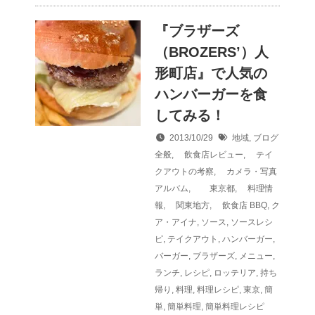
『ブラザーズ
（BROZERS’）人
形町店』で人気の
ハンバーガーを食
してみる！
2013/10/29
地域
,
ブログ
全般
,
飲食店レビュー
,
テイ
クアウトの考察
,
カメラ・写真
アルバム
,
東京都
,
料理情
報
,
関東地方
,
飲食店
BBQ
,
ク
ア・アイナ
,
ソース
,
ソースレシ
ピ
,
テイクアウト
,
ハンバーガー
,
バーガー
,
ブラザーズ
,
メニュー
,
ランチ
,
レシピ
,
ロッテリア
,
持ち
帰り
,
料理
,
料理レシピ
,
東京
,
簡
単
,
簡単料理
,
簡単料理レシピ