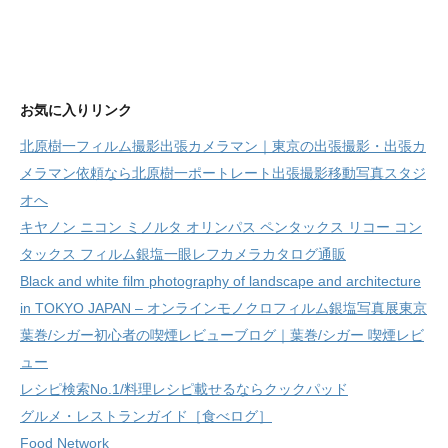
お気に入りリンク
北原樹一フィルム撮影出張カメラマン｜東京の出張撮影・出張カ
メラマン依頼なら北原樹一ポートレート出張撮影移動写真スタジ
オへ
キヤノン ニコン ミノルタ オリンパス ペンタックス リコー コン
タックス フィルム銀塩一眼レフカメラカタログ通販
Black and white film photography of landscape and architecture
in TOKYO JAPAN – オンラインモノクロフィルム銀塩写真展東京
葉巻/シガー初心者の喫煙レビューブログ｜葉巻/シガー 喫煙レビ
ュー
レシピ検索No.1/料理レシピ載せるならクックパッド
グルメ・レストランガイド［食べログ］
Food Network