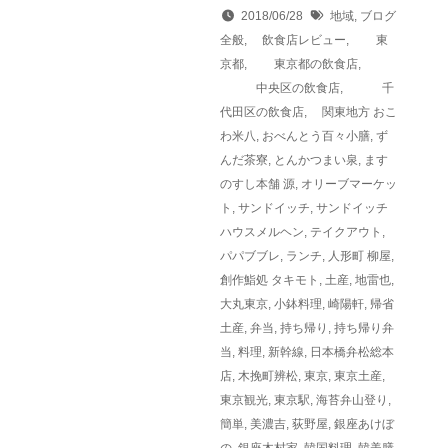
2018/06/28
地域
,
ブログ
全般
,
飲食店レビュー
,
東
京都
,
東京都の飲食店
,
中央区の飲食店
,
千
代田区の飲食店
,
関東地方
おこ
わ米八
,
おべんとう百々小膳
,
ず
んだ茶寮
,
とんかつまい泉
,
ます
のすし本舗 源
,
オリーブマーケッ
ト
,
サンドイッチ
,
サンドイッチ
ハウスメルヘン
,
テイクアウト
,
パパブブレ
,
ランチ
,
人形町 柳屋
,
創作鮨処 タキモト
,
土産
,
地雷也
,
大丸東京
,
小鉢料理
,
崎陽軒
,
帰省
土産
,
弁当
,
持ち帰り
,
持ち帰り弁
当
,
料理
,
新幹線
,
日本橋弁松総本
店
,
木挽町辨松
,
東京
,
東京土産
,
東京観光
,
東京駅
,
海苔弁山登り
,
簡単
,
美濃吉
,
荻野屋
,
銀座あけぼ
の
,
銀座木村家
,
韓国料理
,
韓美膳