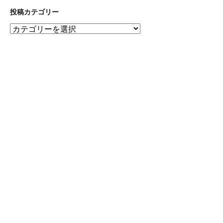
間
ア
投稿カテゴリー
ー
投
カ
稿
イ
カ
ブ
テ
ゴ
リ
ー