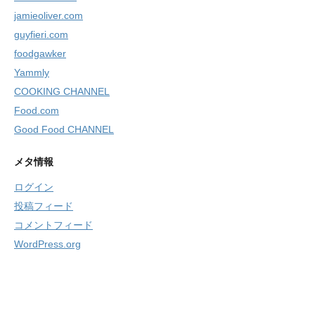
jamieoliver.com
guyfieri.com
foodgawker
Yammly
COOKING CHANNEL
Food.com
Good Food CHANNEL
メタ情報
ログイン
投稿フィード
コメントフィード
WordPress.org