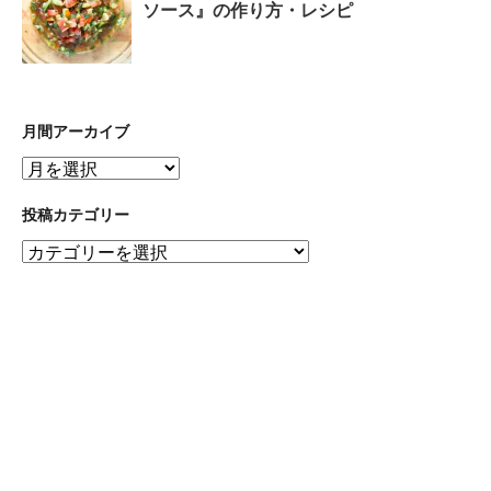
ソース』の作り方・レシピ
月間アーカイブ
月
間
ア
投稿カテゴリー
ー
投
カ
稿
イ
カ
ブ
テ
ゴ
リ
ー