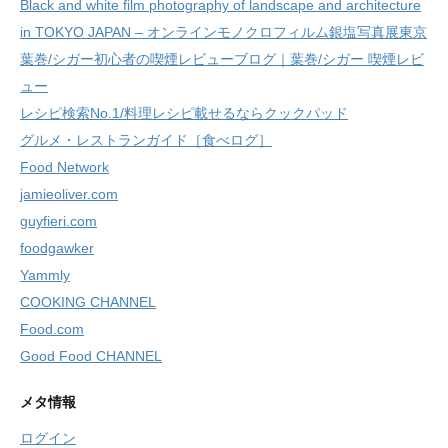
Black and white film photography of landscape and architecture
in TOKYO JAPAN – オンラインモノクロフィルム銀塩写真展東京
葉巻/シガー初心者の喫煙レビューブログ｜葉巻/シガー 喫煙レビ
ュー
レシピ検索No.1/料理レシピ載せるならクックパッド
グルメ・レストランガイド［食べログ］
Food Network
jamieoliver.com
guyfieri.com
foodgawker
Yammly
COOKING CHANNEL
Food.com
Good Food CHANNEL
メタ情報
ログイン