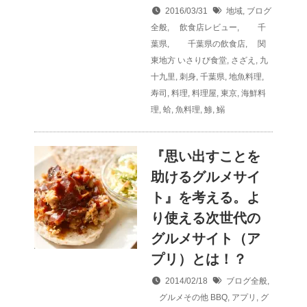
2016/03/31
地域
,
ブログ
全般
,
飲食店レビュー
,
千
葉県
,
千葉県の飲食店
,
関
東地方
いさりび食堂
,
さざえ
,
九
十九里
,
刺身
,
千葉県
,
地魚料理
,
寿司
,
料理
,
料理屋
,
東京
,
海鮮料
理
,
蛤
,
魚料理
,
鯵
,
鰯
『思い出すことを
助けるグルメサイ
ト』を考える。よ
り使える次世代の
グルメサイト（ア
プリ）とは！？
2014/02/18
ブログ全般
,
グルメその他
BBQ
,
アプリ
,
グ