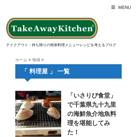
MENU
テイクアウト・持ち帰りの簡単料理メニューレシピを考えるブログ
ホーム
>
地域
>
「 料理屋 」 一覧
「いさりび食堂」
で千葉県九十九里
の海鮮魚介地魚料
理を堪能してみ
た！