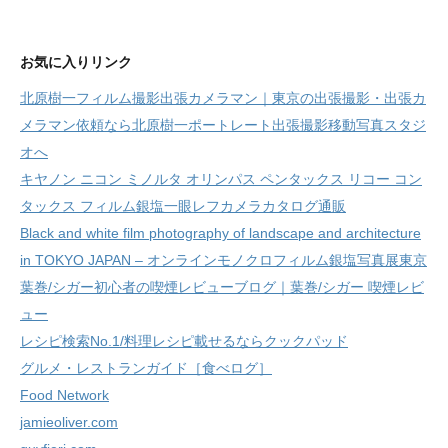
お気に入りリンク
北原樹一フィルム撮影出張カメラマン｜東京の出張撮影・出張カ
メラマン依頼なら北原樹一ポートレート出張撮影移動写真スタジ
オへ
キヤノン ニコン ミノルタ オリンパス ペンタックス リコー コン
タックス フィルム銀塩一眼レフカメラカタログ通販
Black and white film photography of landscape and architecture
in TOKYO JAPAN – オンラインモノクロフィルム銀塩写真展東京
葉巻/シガー初心者の喫煙レビューブログ｜葉巻/シガー 喫煙レビ
ュー
レシピ検索No.1/料理レシピ載せるならクックパッド
グルメ・レストランガイド［食べログ］
Food Network
jamieoliver.com