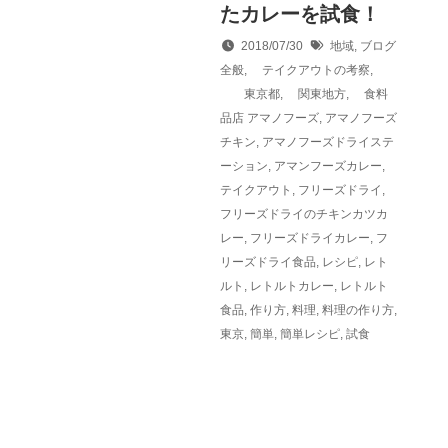
たカレーを試食！
2018/07/30
地域
,
ブログ
全般
,
テイクアウトの考察
,
東京都
,
関東地方
,
食料
品店
アマノフーズ
,
アマノフーズ
チキン
,
アマノフーズドライステ
ーション
,
アマンフーズカレー
,
テイクアウト
,
フリーズドライ
,
フリーズドライのチキンカツカ
レー
,
フリーズドライカレー
,
フ
リーズドライ食品
,
レシピ
,
レト
ルト
,
レトルトカレー
,
レトルト
食品
,
作り方
,
料理
,
料理の作り方
,
東京
,
簡単
,
簡単レシピ
,
試食