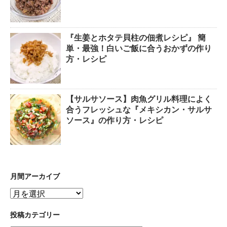
『生姜とホタテ貝柱の佃煮レシピ』 簡
単・最強！白いご飯に合うおかずの作り
方・レシピ
【サルサソース】肉魚グリル料理によく
合うフレッシュな『メキシカン・サルサ
ソース』の作り方・レシピ
月間アーカイブ
月
間
ア
投稿カテゴリー
ー