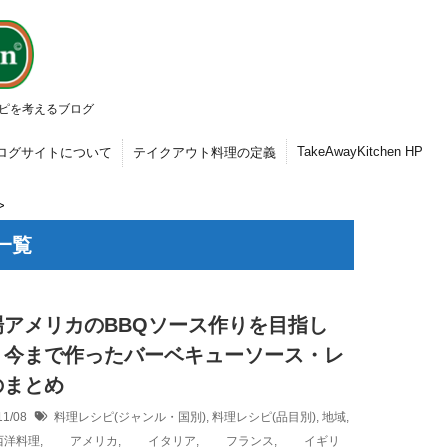
ピを考えるブログ
TakeAwayKitchen HP
ログサイトについて
テイクアウト料理の定義
>
一覧
場アメリカのBBQソース作りを目指し
』今まで作ったバーベキューソース・レ
のまとめ
11/08
料理レシピ(ジャンル・国別)
,
料理レシピ(品目別)
,
地域
,
洋料理
,
アメリカ
,
イタリア
,
フランス
,
イギリ