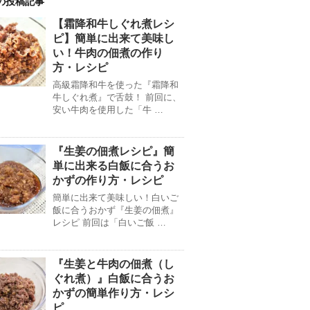
の投稿記事
【霜降和牛しぐれ煮レシ
ピ】簡単に出来て美味し
い！牛肉の佃煮の作り
方・レシピ
高級霜降和牛を使った『霜降和
牛しぐれ煮』で舌鼓！ 前回に、
安い牛肉を使用した「牛 …
『生姜の佃煮レシピ』簡
単に出来る白飯に合うお
かずの作り方・レシピ
簡単に出来て美味しい！白いご
飯に合うおかず『生姜の佃煮』
レシピ 前回は「白いご飯 …
『生姜と牛肉の佃煮（し
ぐれ煮）』白飯に合うお
かずの簡単作り方・レシ
ピ