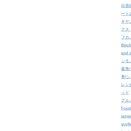
出張
ート
キヤ
クス
フカ
Black
and 
ンモ
葉巻
巻/
レシ
ッド
グル
Food
jamie
guyfi