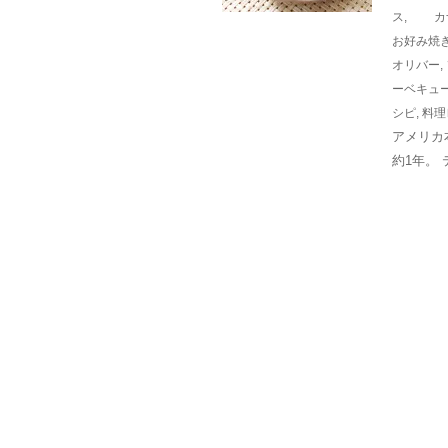
ス
,
カ
お好み焼
オリバー
,
ーベキュ
シピ
,
料理
アメリカ
約1年。 