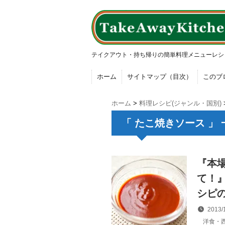
テイクアウト・持ち帰りの簡単料理メニューレシ
ホーム
サイトマップ（目次）
このブ
ホーム
>
料理レシピ(ジャンル・国別)
「 たこ焼きソース 」 
『本
て！
シピ
2013/
洋食・西