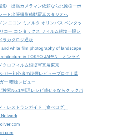
撮影・出張カメラマン依頼なら北原樹一ポ
レート出張撮影移動写真スタジオへ
ノン ニコン ミノルタ オリンパス ペンタッ
 リコー コンタックス フィルム銀塩一眼レ
メラカタログ通販
 and white film photography of landscape
architecture in TOKYO JAPAN – オンライ
ノクロフィルム銀塩写真展東京
/シガー初心者の喫煙レビューブログ｜葉
シガー 喫煙レビュー
ピ検索No.1/料理レシピ載せるならクックパ
メ・レストランガイド［食べログ］
 Network
oliver.com
eri.com