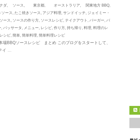
ナダ
,
ソース
,
東京都
,
オーストラリア
,
関東地方
BBQ
,
きソース
,
たこ焼きソース
,
アジア料理
,
サンドイッチ
,
ジェイミー・
ソース
,
ソースの作り方
,
ソースレシピ
,
テイクアウト
,
バーガー
,
バ
ー
,
パッサータ
,
メニュー
,
レシピ
,
作り方
,
持ち帰り
,
料理
,
料理のレ
レシピ
,
簡単
,
簡単料理
,
簡単料理レシピ
本場BBQソースレシピ まとめ このブログをスタートして、
テイ …