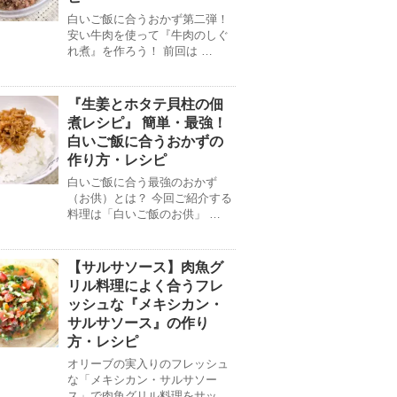
白いご飯に合うおかず第二弾！
安い牛肉を使って『牛肉のしぐ
れ煮』を作ろう！ 前回は …
『生姜とホタテ貝柱の佃
煮レシピ』 簡単・最強！
白いご飯に合うおかずの
作り方・レシピ
白いご飯に合う最強のおかず
（お供）とは？ 今回ご紹介する
料理は「白いご飯のお供」 …
【サルサソース】肉魚グ
リル料理によく合うフレ
ッシュな『メキシカン・
サルサソース』の作り
方・レシピ
オリーブの実入りのフレッシュ
な「メキシカン・サルサソー
ス」で肉魚グリル料理をサッ …