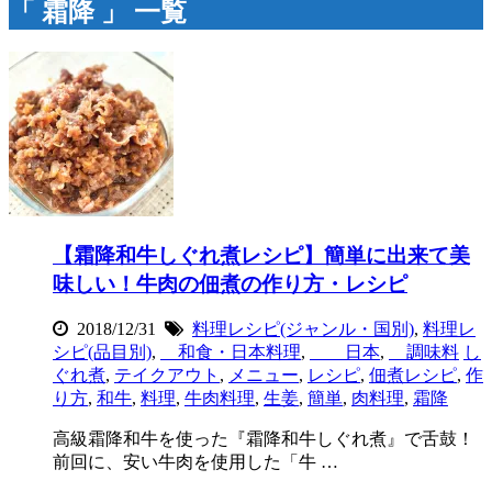
「 霜降 」 一覧
【霜降和牛しぐれ煮レシピ】簡単に出来て美
味しい！牛肉の佃煮の作り方・レシピ
2018/12/31
料理レシピ(ジャンル・国別)
,
料理レ
シピ(品目別)
,
和食・日本料理
,
日本
,
調味料
し
ぐれ煮
,
テイクアウト
,
メニュー
,
レシピ
,
佃煮レシピ
,
作
り方
,
和牛
,
料理
,
牛肉料理
,
生姜
,
簡単
,
肉料理
,
霜降
高級霜降和牛を使った『霜降和牛しぐれ煮』で舌鼓！
前回に、安い牛肉を使用した「牛 …