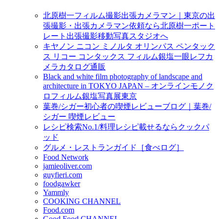
北原樹一フィルム撮影出張カメラマン｜東京の出
張撮影・出張カメラマン依頼なら北原樹一ポート
レート出張撮影移動写真スタジオへ
キヤノン ニコン ミノルタ オリンパス ペンタック
ス リコー コンタックス フィルム銀塩一眼レフカ
メラカタログ通販
Black and white film photography of landscape and
architecture in TOKYO JAPAN – オンラインモノク
ロフィルム銀塩写真展東京
葉巻/シガー初心者の喫煙レビューブログ｜葉巻/
シガー 喫煙レビュー
レシピ検索No.1/料理レシピ載せるならクックパ
ッド
グルメ・レストランガイド［食べログ］
Food Network
jamieoliver.com
guyfieri.com
foodgawker
Yammly
COOKING CHANNEL
Food.com
Good Food CHANNEL