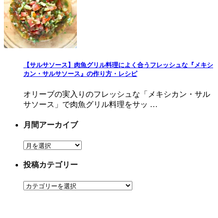
【サルサソース】肉魚グリル料理によく合うフレッシュな『メキシ
カン・サルサソース』の作り方・レシピ
オリーブの実入りのフレッシュな「メキシカン・サル
サソース」で肉魚グリル料理をサッ …
月間アーカイブ
月
間
投稿カテゴリー
ア
ー
投
カ
稿
イ
カ
ブ
テ