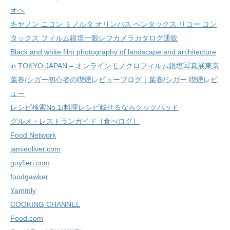
オへ
キヤノン ニコン ミノルタ オリンパス ペンタックス リコー コン
タックス フィルム銀塩一眼レフカメラカタログ通販
Black and white film photography of landscape and architecture
in TOKYO JAPAN – オンラインモノクロフィルム銀塩写真展東京
葉巻/シガー初心者の喫煙レビューブログ｜葉巻/シガー 喫煙レビ
ュー
レシピ検索No.1/料理レシピ載せるならクックパッド
グルメ・レストランガイド［食べログ］
Food Network
jamieoliver.com
guyfieri.com
foodgawker
Yammly
COOKING CHANNEL
Food.com