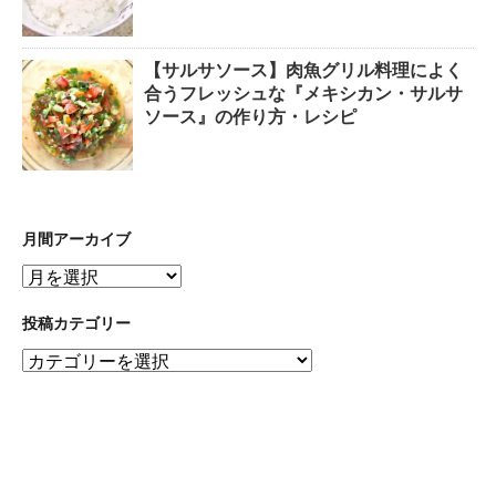
【サルサソース】肉魚グリル料理によく
合うフレッシュな『メキシカン・サルサ
ソース』の作り方・レシピ
月間アーカイブ
月
間
ア
投稿カテゴリー
ー
投
カ
稿
イ
カ
ブ
テ
ゴ
リ